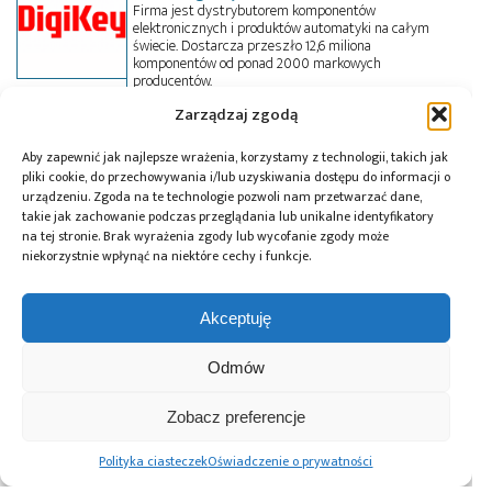
Firma jest dystrybutorem komponentów
elektronicznych i produktów automatyki na całym
świecie. Dostarcza przeszło 12,6 miliona
komponentów od ponad 2000 markowych
producentów.
Zarządzaj zgodą
Aby zapewnić jak najlepsze wrażenia, korzystamy z technologii, takich jak
pliki cookie, do przechowywania i/lub uzyskiwania dostępu do informacji o
Przeczytaj również:
urządzeniu. Zgoda na te technologie pozwoli nam przetwarzać dane,
takie jak zachowanie podczas przeglądania lub unikalne identyfikatory
na tej stronie. Brak wyrażenia zgody lub wycofanie zgody może
niekorzystnie wpłynąć na niektóre cechy i funkcje.
Akceptuję
Global Electronics
Microchip i Micron
Farnell podejmuje
Association
prezentują
współpracę
Odmów
opublikowało
architekturę
z Hailo w zakresie
normę IPC-A-630A
pamięci masowej
Edge AI
dotyczącą
PCIe® Gen 6 dla AI
Zobacz preferencje
obudów
oraz centrów
elektronicznych
danych
Polityka ciasteczek
Oświadczenie o prywatności