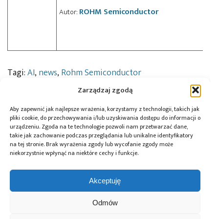
ROHM Semiconductor
Autor:
Tagi:
AI
,
news
,
Rohm Semiconductor
Zarządzaj zgodą
Aby zapewnić jak najlepsze wrażenia, korzystamy z technologii, takich jak
Przeczytaj również:
pliki cookie, do przechowywania i/lub uzyskiwania dostępu do informacji o
urządzeniu. Zgoda na te technologie pozwoli nam przetwarzać dane,
takie jak zachowanie podczas przeglądania lub unikalne identyfikatory
na tej stronie. Brak wyrażenia zgody lub wycofanie zgody może
niekorzystnie wpłynąć na niektóre cechy i funkcje.
DigiKey i Shawn
AI Act: Nowy
Polska bez
Akceptuję
Hymel: webinaria
obowiązek
megafabryki, ale
i filmy
wyraźnego
z technologią. Jaką
Odmów
z wykorzystaniem
oznaczania treści
rolę może odegrać
robotów Balance
generowanych
w europejskim