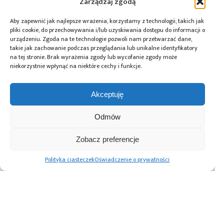
Zarządzaj zgodą
Aby zapewnić jak najlepsze wrażenia, korzystamy z technologii, takich jak
pliki cookie, do przechowywania i/lub uzyskiwania dostępu do informacji o
Przeczytaj również:
urządzeniu. Zgoda na te technologie pozwoli nam przetwarzać dane,
takie jak zachowanie podczas przeglądania lub unikalne identyfikatory
na tej stronie. Brak wyrażenia zgody lub wycofanie zgody może
niekorzystnie wpłynąć na niektóre cechy i funkcje.
Akceptuję
Global Electronics
Microchip i Micron
Farnell podejmuje
Association
prezentują
współpracę
opublikowało
architekturę
z Hailo w zakresie
Odmów
normę IPC-A-630A
pamięci masowej
Edge AI
dotyczącą
PCIe® Gen 6 dla AI
Zobacz preferencje
obudów
oraz centrów
elektronicznych
danych
Polityka ciasteczek
Oświadczenie o prywatności
Advertising prices
Kontakt
Polityka prywatności
Cennik reklam
O nas
Copyright © 2026. All rights reserved.