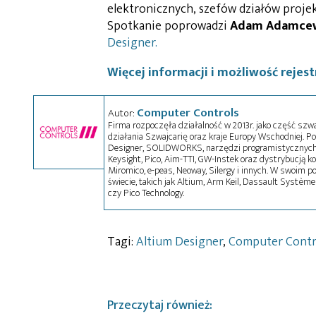
elektronicznych, szefów działów proj
Spotkanie poprowadzi
Adam Adamce
Designer.
Więcej informacji i możliwość rejest
Computer Controls
Autor:
Firma rozpoczęła działalność w 2013r. jako część szw
działania Szwajcarię oraz kraje Europy Wschodniej. Po
Designer, SOLIDWORKS, narzędzi programistycznych
Keysight, Pico, Aim-TTI, GW-Instek oraz dystrybucją k
Miromico, e-peas, Neoway, Silergy i innych. W swoim p
świecie, takich jak Altium, Arm Keil, Dassault Systèmes
czy Pico Technology.
Tagi:
Altium Designer
,
Computer Contr
Przeczytaj również: