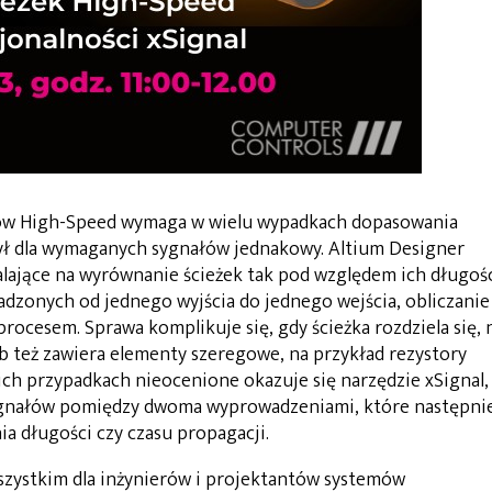
ów High-Speed wymaga w wielu wypadkach dopasowania
 był dla wymaganych sygnałów jednakowy. Altium Designer
ające na wyrównanie ścieżek tak pod względem ich długośc
wadzonych od jednego wyjścia do jednego wejścia, obliczanie
rocesem. Sprawa komplikuje się, gdy ścieżka rozdziela się, 
b też zawiera elementy szeregowe, na przykład rezystory
ich przypadkach nieocenione okazuje się narzędzie xSignal,
sygnałów pomiędzy dwoma wyprowadzeniami, które następni
a długości czy czasu propagacji.
wszystkim dla inżynierów i projektantów systemów