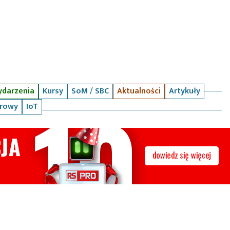
darzenia
Kursy
SoM / SBC
Aktualności
Artykuły
arowy
IoT