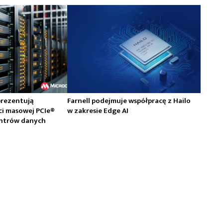
prezentują
Farnell podejmuje współpracę z Hailo
ci masowej PCIe®
w zakresie Edge AI
centrów danych