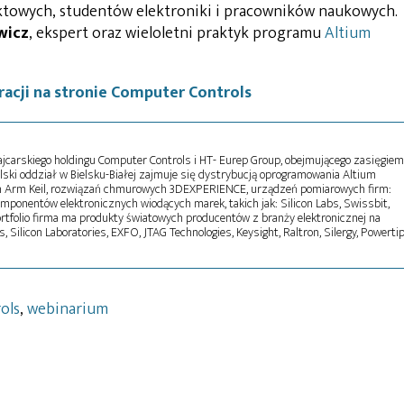
ektowych, studentów elektroniki i pracowników naukowych.
wicz
, ekspert oraz wieloletni praktyk programu
Altium
racji na stronie Computer Controls
ajcarskiego holdingu Computer Controls i HT- Eurep Group, obejmującego zasięgiem
lski oddział w Bielsku-Białej zajmuje się dystrybucją oprogramowania Altium
 Arm Keil, rozwiązań chmurowych 3DEXPERIENCE, urządzeń pomiarowych firm:
omponentów elektronicznych wiodących marek, takich jak: Silicon Labs, Swissbit,
ortfolio firma ma produkty światowych producentów z branży elektronicznej na
, Silicon Laboratories, EXFO, JTAG Technologies, Keysight, Raltron, Silergy, Powertip
ols
,
webinarium