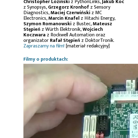
Christopher Lozinski
z PythonLinks,
Jakub Koc
z Synopsys,
Grzegorz Kronhof
z Sensory
Diagnostics,
Maciej Czerwiński
z MC
Electronics,
Marcin Knafel
z Hitachi Energy,
Szymon Romanowski
z Bustec,
Mateusz
Stępień
z Würth Elektronik,
Wojciech
Koczwara
z Rockwell Automation oraz
organizator
Rafał Stępień
z DoktorTronik.
Zapraszamy na film!
[materiał redakcyjny]
Filmy o produktach: