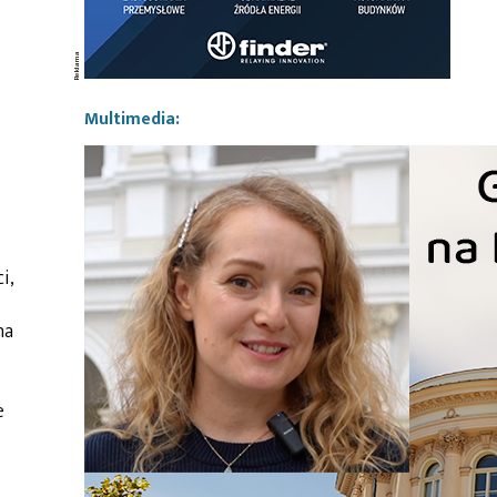
Multimedia:
i,
na
e