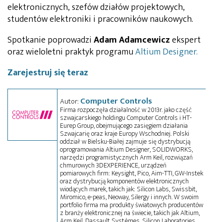
elektronicznych, szefów działów projektowych,
studentów elektroniki i pracowników naukowych.
Spotkanie poprowadzi
Adam Adamcewicz
ekspert
oraz wieloletni praktyk programu
Altium Designer.
Zarejestruj się teraz
Computer Controls
Autor:
Firma rozpoczęła działalność w 2013r. jako część
szwajcarskiego holdingu Computer Controls i HT-
Eurep Group, obejmującego zasięgiem działania
Szwajcarię oraz kraje Europy Wschodniej. Polski
oddział w Bielsku-Białej zajmuje się dystrybucją
oprogramowania Altium Designer, SOLIDWORKS,
narzędzi programistycznych Arm Keil, rozwiązań
chmurowych 3DEXPERIENCE, urządzeń
pomiarowych firm: Keysight, Pico, Aim-TTI, GW-Instek
oraz dystrybucją komponentów elektronicznych
wiodących marek, takich jak: Silicon Labs, Swissbit,
Miromico, e-peas, Neoway, Silergy i innych. W swoim
portfolio firma ma produkty światowych producentów
z branży elektronicznej na świecie, takich jak Altium,
Arm Keil, Dassault Systèmes, Silicon Laboratories,