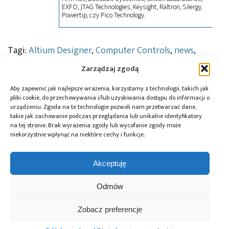
EXFO, JTAG Technologies, Keysight, Raltron, Silergy,
Powertip, czy Pico Technology.
Tagi:
Altium Designer
,
Computer Controls
,
news
,
webinarium
Zarządzaj zgodą
Aby zapewnić jak najlepsze wrażenia, korzystamy z technologii, takich jak
pliki cookie, do przechowywania i/lub uzyskiwania dostępu do informacji o
Przeczytaj również:
urządzeniu. Zgoda na te technologie pozwoli nam przetwarzać dane,
takie jak zachowanie podczas przeglądania lub unikalne identyfikatory
na tej stronie. Brak wyrażenia zgody lub wycofanie zgody może
niekorzystnie wpłynąć na niektóre cechy i funkcje.
Akceptuję
10 lat Finder
Global Electronics
Microchip i Micron
Polska – jubileusz
Association
prezentują
Odmów
z perspektywą
opublikowało
architekturę
dalszego rozwoju
normę IPC-A-630A
pamięci masowej
dotyczącą
PCIe® Gen 6 dla AI
Zobacz preferencje
obudów
oraz centrów