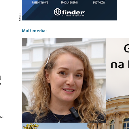
Multimedia:
j
O
na