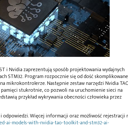
m ST i Nvidia zaprezentują sposób projektowania wydajnych
ach STM32. Program rozpocznie się od dość skomplikowane
ę na mikrokontrolerze. Następnie zestaw narzędzi Nvidia TA
 pamięci stukrotnie, co pozwoli na uruchomienie sieci na
edstawią przykład wykrywania obecności człowieka przez
 i odpowiedzi. Więcej informacji oraz możliwość rejestracji 
d-ai-models-with-nvidia-tao-toolkit-and-stm32-ai-