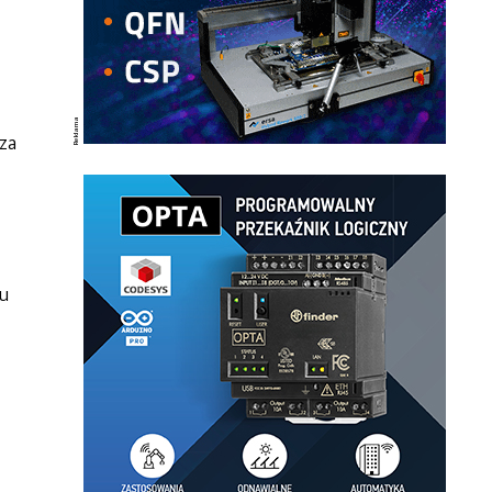
za
łu