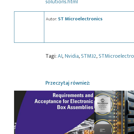
solutions.html
ST Microelectronics
Autor:
Tagi:
AI
,
Nvidia
,
STM32
,
STMicroelectro
Przeczytaj również: