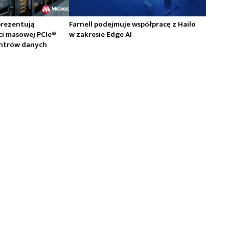
prezentują
Farnell podejmuje współpracę z Hailo
ci masowej PCIe®
w zakresie Edge AI
centrów danych