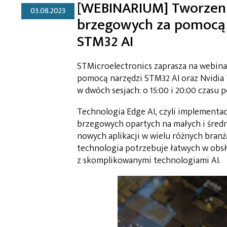
[WEBINARIUM] Tworzeni
03.08.2023
brzegowych za pomocą N
STM32 AI
STMicroelectronics zaprasza na webin
pomocą narzędzi STM32 AI oraz Nvidia T
w dwóch sesjach: o 15:00 i 20:00 czasu p
Technologia Edge AI, czyli implementac
brzegowych opartych na małych i śred
nowych aplikacji w wielu różnych bran
technologia potrzebuje łatwych w obsł
z skomplikowanymi technologiami AI.