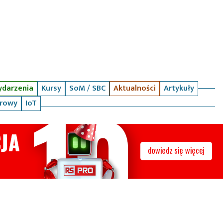
darzenia
Kursy
SoM / SBC
Aktualności
Artykuły
arowy
IoT