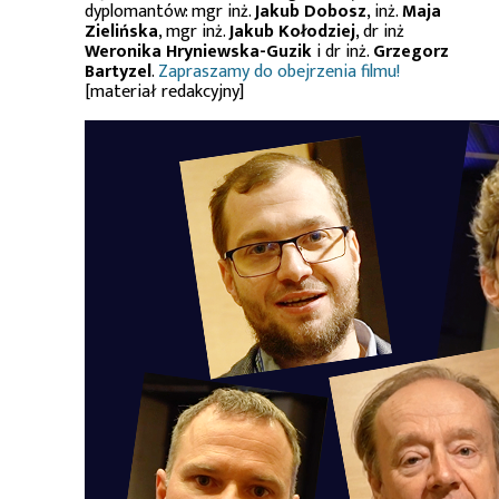
dyplomantów: mgr inż.
Jakub Dobosz
, inż.
Maja
Zielińska
, mgr inż.
Jakub Kołodziej
, dr inż
Weronika Hryniewska-Guzik
i dr inż.
Grzegorz
Bartyzel
.
Zapraszamy do obejrzenia filmu!
[materiał redakcyjny]