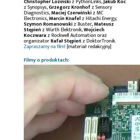
Christopher Lozinski
z PythonLinks,
Jakub Koc
z Synopsys,
Grzegorz Kronhof
z Sensory
Diagnostics,
Maciej Czerwiński
z MC
Electronics,
Marcin Knafel
z Hitachi Energy,
Szymon Romanowski
z Bustec,
Mateusz
Stępień
z Würth Elektronik,
Wojciech
Koczwara
z Rockwell Automation oraz
organizator
Rafał Stępień
z DoktorTronik.
Zapraszamy na film!
[materiał redakcyjny]
Filmy o produktach: