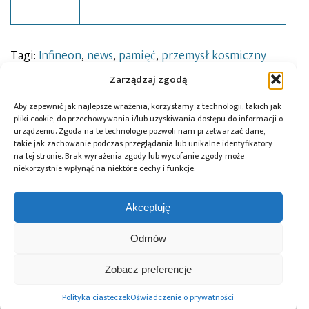
Tagi:
Infineon
,
news
,
pamięć
,
przemysł kosmiczny
Zarządzaj zgodą
Aby zapewnić jak najlepsze wrażenia, korzystamy z technologii, takich jak
Przeczytaj również:
pliki cookie, do przechowywania i/lub uzyskiwania dostępu do informacji o
urządzeniu. Zgoda na te technologie pozwoli nam przetwarzać dane,
takie jak zachowanie podczas przeglądania lub unikalne identyfikatory
na tej stronie. Brak wyrażenia zgody lub wycofanie zgody może
niekorzystnie wpłynąć na niektóre cechy i funkcje.
Global Electronics
Microchip i Micron
Farnell podejmuje
Akceptuję
Association
prezentują
współpracę
opublikowało
architekturę
z Hailo w zakresie
Odmów
normę IPC-A-630A
pamięci masowej
Edge AI
dotyczącą
PCIe® Gen 6 dla AI
obudów
oraz centrów
Zobacz preferencje
elektronicznych
danych
Polityka ciasteczek
Oświadczenie o prywatności