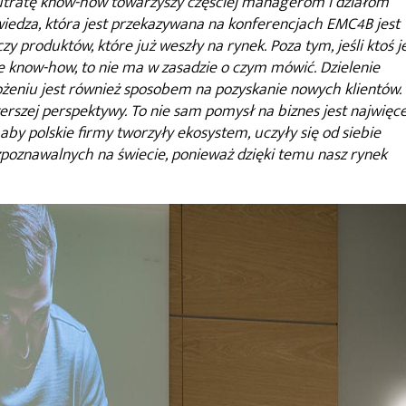
 utratę know-how towarzyszy częściej managerom i działom
wiedza, która jest przekazywana na konferencjach EMC4B jest
y produktów, które już weszły na rynek. Poza tym, jeśli ktoś j
e know-how, to nie ma w zasadzie o czym mówić. Dzielenie
ożeniu jest również sposobem na pozyskanie nowych klientów.
erszej perspektywy. To nie sam pomysł na biznes jest najwięce
 aby polskie firmy tworzyły ekosystem, uczyły się od siebie
zpoznawalnych na świecie, ponieważ dzięki temu nasz rynek