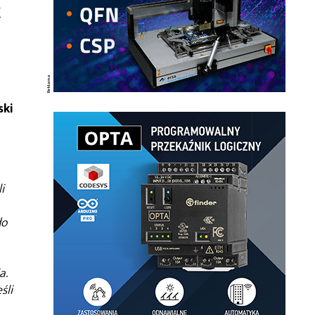
k
ki
i
do
a.
śli