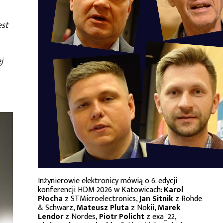
est
j
Inżynierowie elektronicy mówią o 6. edycji
konferencji HDM 2026 w Katowicach:
Karol
Płocha
z STMicroelectronics,
Jan Sitnik
z Rohde
& Schwarz,
Mateusz Pluta
z Nokii,
Marek
Lendor
z Nordes,
Piotr Policht
z exa_22,