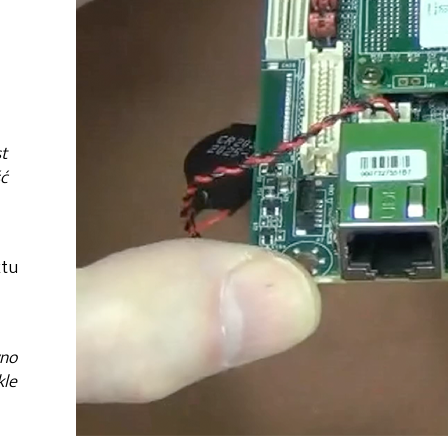
t
ść
ktu
wno
kle