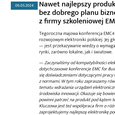
Nawet najlepszy produkt
06.05.2024
bez dobrego planu biz
z firmy szkoleniowej E
Tegoroczna majowa konferencja EMC4B
rozwojowym elektroniki polskiej. Jej 
— jest przekazywanie wiedzy o wymagan
rynki, zarówno lokalne, jak i światowe.
—
Zaczynaliśmy od kompatybilności elek
dotychczasowe konferencje EMC for Busin
się doświadczeniami dotyczącymi pracy w
z normami. W tym roku zapraszamy równi
tematu wdrażania urządzeń elektronicz
środowiska innowacji. Okazuje się bowie
powinni patrzeć na produkt pod kątem te
Kluczowa jest też współpraca firm o róż
zaprojektujemy najlepszą elektronikę po