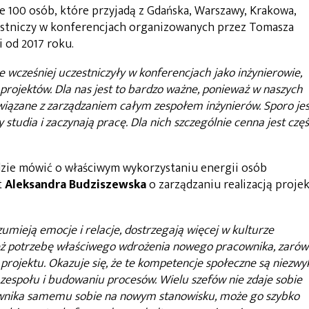
e 100 osób, które przyjadą z Gdańska, Warszawy, Krakowa,
zestniczy w konferencjach organizowanych przez Tomasza
 od 2017 roku.
re wcześniej uczestniczyły w konferencjach jako inżynierowie,
rojektów. Dla nas jest to bardzo ważne, ponieważ w naszych
wiązane z zarządzaniem całym zespołem inżynierów. Sporo jes
 studia i zaczynają pracę. Dla nich szczególnie cenna jest czę
zie mówić o właściwym wykorzystaniu energii osób
t
Aleksandra Budziszewska
o zarządzaniu realizacją proje
ozumieją emocje i relacje, dostrzegają więcej w kulturze
też potrzebę właściwego wdrożenia nowego pracownika, zaró
projektu. Okazuje się, że te kompetencje społeczne są niezwy
espołu i budowaniu procesów. Wielu szefów nie zdaje sobie
ownika samemu sobie na nowym stanowisku, może go szybko