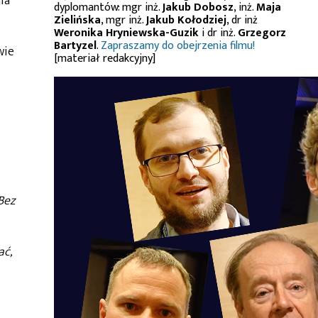
ia
dyplomantów: mgr inż.
Jakub Dobosz
, inż.
Maja
Zielińska
, mgr inż.
Jakub Kołodziej
, dr inż
Weronika Hryniewska-Guzik
i dr inż.
Grzegorz
Bartyzel
.
Zapraszamy do obejrzenia filmu!
wie
[materiał redakcyjny]
Bez
ać,