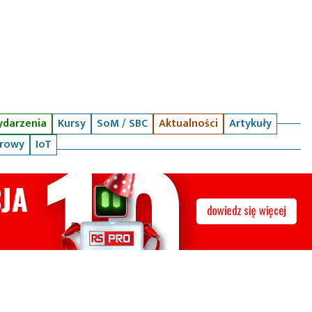
darzenia
Kursy
SoM / SBC
Aktualności
Artykuły
arowy
IoT