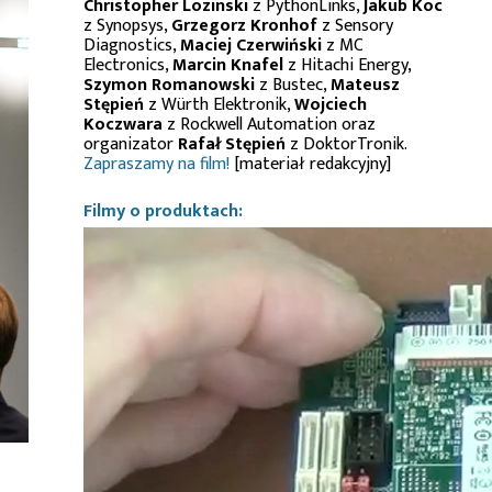
Christopher Lozinski
z PythonLinks,
Jakub Koc
z Synopsys,
Grzegorz Kronhof
z Sensory
Diagnostics,
Maciej Czerwiński
z MC
Electronics,
Marcin Knafel
z Hitachi Energy,
Szymon Romanowski
z Bustec,
Mateusz
Stępień
z Würth Elektronik,
Wojciech
Koczwara
z Rockwell Automation oraz
organizator
Rafał Stępień
z DoktorTronik.
Zapraszamy na film!
[materiał redakcyjny]
Filmy o produktach: