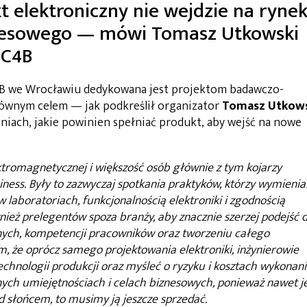
 elektroniczny nie wejdzie na ryne
nesowego — mówi Tomasz Utkowski
MC4B
 we Wrocławiu dedykowana jest projektom badawczo-
głównym celem — jak podkreślił organizator
Tomasz Utkows
iach, jakie powinien spełniać produkt, aby wejść na nowe
tromagnetycznej i większość osób głównie z tym kojarzy
ess. Były to zazwyczaj spotkania praktyków, którzy wymienial
 laboratoriach, funkcjonalnością elektroniki i zgodnością
eż prelegentów spoza branży, aby znacznie szerzej podejść 
nych, kompetencji pracowników oraz tworzeniu całego
m, że oprócz samego projektowania elektroniki, inżynierowie
chnologii produkcji oraz myśleć o ryzyku i kosztach wykonani
nych umiejętnościach i celach biznesowych, ponieważ nawet je
d słońcem, to musimy ją jeszcze sprzedać.