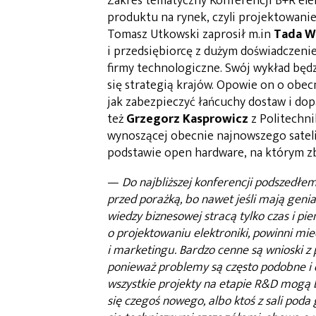
Zakres tematyczny Konferencji B+R ele
produktu na rynek, czyli projektowanie
Tomasz Utkowski zaprosił m.in
Tada W
i przedsiębiorcę z dużym doświadczeni
firmy technologiczne. Swój wykład będz
się strategią krajów. Opowie on o obec
jak zabezpieczyć łańcuchy dostaw i do
też
Grzegorz Kasprowicz
z Politechni
wynoszącej obecnie najnowszego sateli
podstawie open hardware, na którym zb
—
Do najbliższej konferencji podszedłe
przed porażką, bo nawet jeśli mają genialn
wiedzy biznesowej stracą tylko czas i pi
o projektowaniu elektroniki, powinni m
i marketingu. Bardzo cenne są wnioski z
ponieważ problemy są często podobne i d
wszystkie projekty na etapie R&D mogą by
się czegoś nowego, albo ktoś z sali pod