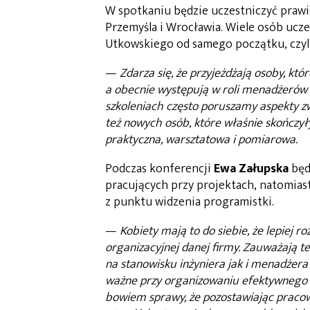
W spotkaniu będzie uczestniczyć prawi
Przemyśla i Wrocławia. Wiele osób uc
Utkowskiego od samego początku, czyli
—
Zdarza się, że przyjeżdżają osoby, któ
a obecnie występują w roli menadżerów p
szkoleniach często poruszamy aspekty z
też nowych osób, które właśnie skończyły
praktyczna, warsztatowa i pomiarowa.
Podczas konferencji
Ewa Załupska
będ
pracujących przy projektach, natomias
z punktu widzenia programistki.
—
Kobiety mają to do siebie, że lepiej r
organizacyjnej danej firmy. Zauważają 
na stanowisku inżyniera jak i menadżera 
ważne przy organizowaniu efektywnego z
bowiem sprawy, że pozostawiając prac