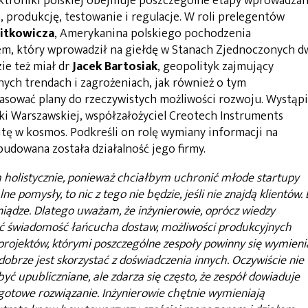
ktroniki polskiej obejmuje poszczególne etapy wprowadzan
, produkcję, testowanie i regulacje. W roli prelegentów
itkowicza
, Amerykanina polskiego pochodzenia
em, który wprowadził na giełdę w Stanach Zjednoczonych d
ie też miał dr
Jacek Bartosiak
, geopolityk zajmujący
nych trendach i zagrożeniach, jak również o tym
pasować plany do rzeczywistych możliwości rozwoju. Wystąpi
ki Warszawskiej, współzałożyciel Creotech Instruments
tę w kosmos. Podkreśli on rolę wymiany informacji na
udowana została działalność jego firmy.
m holistycznie, ponieważ chciałbym uchronić młode startupy
e pomysły, to nic z tego nie będzie, jeśli nie znajdą klientów. 
eniądze. Dlatego uważam, że inżynierowie, oprócz wiedzy
ieć świadomość łańcucha dostaw, możliwości produkcyjnych
 projektów, którymi poszczególne zespoły powinny się wymieni
obrze jest skorzystać z doświadczenia innych. Oczywiście nie
ć upubliczniane, ale zdarza się często, że zespół dowiaduje
a gotowe rozwiązanie. Inżynierowie chętnie wymieniają