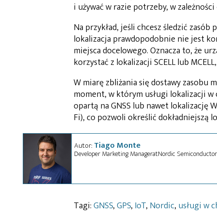
i używać w razie potrzeby, w zależnoś
Na przykład, jeśli chcesz śledzić zasób
lokalizacja prawdopodobnie nie jest kon
miejsca docelowego. Oznacza to, że urz
korzystać z lokalizacji SCELL lub MCELL
W miarę zbliżania się dostawy zasobu mo
moment, w którym usługi lokalizacji w
opartą na GNSS lub nawet lokalizację W
Fi), co pozwoli określić dokładniejszą l
Tiago Monte
Autor:
Developer Marketing Manager
at Nordic Semiconductor
Tagi:
GNSS
,
GPS
,
IoT
,
Nordic
,
usługi w 