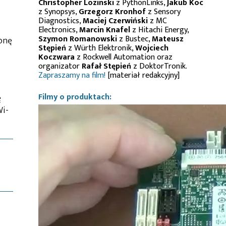
Christopher Lozinski
z PythonLinks,
Jakub Koc
z Synopsys,
Grzegorz Kronhof
z Sensory
Diagnostics,
Maciej Czerwiński
z MC
Electronics,
Marcin Knafel
z Hitachi Energy,
Szymon Romanowski
z Bustec,
Mateusz
ronę
Stępień
z Würth Elektronik,
Wojciech
Koczwara
z Rockwell Automation oraz
organizator
Rafał Stępień
z DoktorTronik.
Zapraszamy na film!
[materiał redakcyjny]
Filmy o produktach:
ę
Wi-