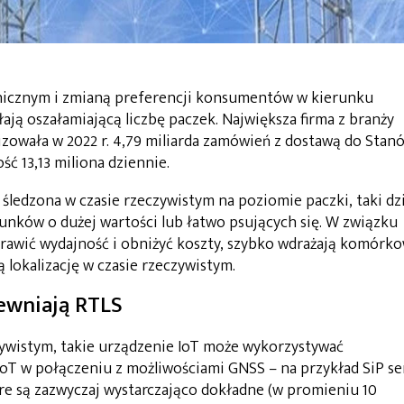
nicznym i zmianą preferencji konsumentów w kierunku
ają oszałamiającą liczbę paczek. Największa firma z branży
izowała w 2022 r. 4,79 miliarda zamówień z dostawą do Stan
ć 13,13 miliona dziennie.
 śledzona w czasie rzeczywistym na poziomie paczki, taki dz
unków o dużej wartości lub łatwo psujących się. W związku
prawić wydajność i obniżyć koszty, szybko wdrażają komórk
ą lokalizację w czasie rzeczywistym.
ewniają RTLS
zywistym, takie urządzenie IoT może wykorzystywać
 w połączeniu z możliwościami GNSS – na przykład SiP ser
re są zazwyczaj wystarczająco dokładne (w promieniu 10