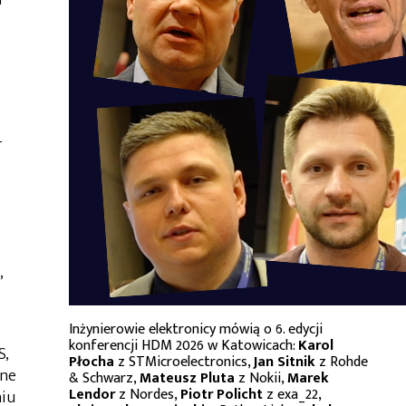
a
e
T
,
Inżynierowie elektronicy mówią o 6. edycji
konferencji HDM 2026 w Katowicach:
Karol
S,
Płocha
z STMicroelectronics,
Jan Sitnik
z Rohde
dne
& Schwarz,
Mateusz Pluta
z Nokii,
Marek
Lendor
z Nordes,
Piotr Policht
z exa_22,
niu