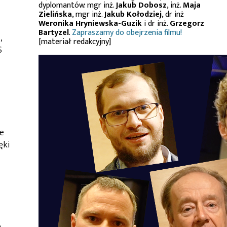
dyplomantów: mgr inż.
Jakub Dobosz
, inż.
Maja
Zielińska
, mgr inż.
Jakub Kołodziej
, dr inż
Weronika Hryniewska-Guzik
i dr inż.
Grzegorz
Bartyzel
.
Zapraszamy do obejrzenia filmu!
,
[materiał redakcyjny]
S
ie
ęki