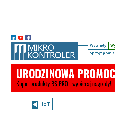
Wywiady
Wy
Sprzęt pomi
IoT