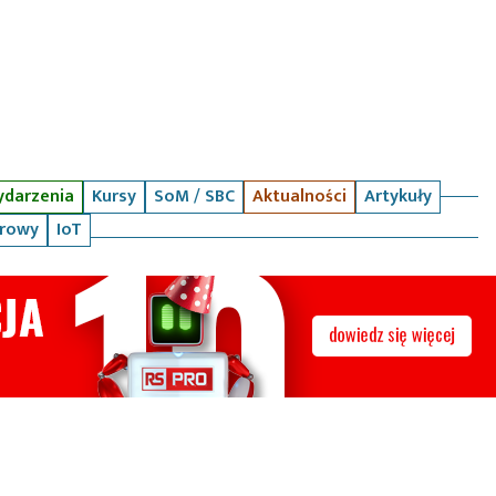
darzenia
Kursy
SoM / SBC
Aktualności
Artykuły
arowy
IoT