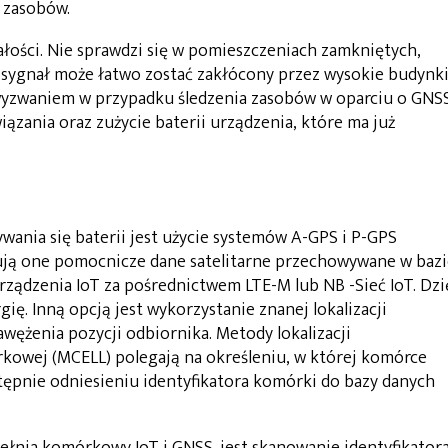
a zasobów.
ałości. Nie sprawdzi się w pomieszczeniach zamkniętych,
sygnał może łatwo zostać zakłócony przez wysokie budynki
 wyzwaniem w przypadku śledzenia zasobów w oparciu o GNS
iązania oraz zużycie baterii urządzenia, które ma już
ania się baterii jest użycie systemów A-GPS i P-GPS
tują one pomocnicze dane satelitarne przechowywane w baz
ządzenia IoT za pośrednictwem LTE-M lub NB -Sieć IoT. Dzi
ę. Inną opcją jest wykorzystanie znanej lokalizacji
wężenia pozycji odbiornika. Metody lokalizacji
kowej (MCELL) polegają na określeniu, w której komórce
stępnie odniesieniu identyfikatora komórki do bazy danych