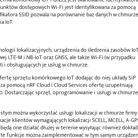
upełnia komórkowy IoT i GNSS, jest skanowanie identyfikator
ć punktów dostępowych Wi-Fi jest identyfikowana za pomocą
tyfikatora SSID pozwala na porównanie baz danych w chmurz
a IoT.
ologii lokalizacyjnych, urządzenia do śledzenia zasobów Io
ej LTE-M i NB-IoT oraz GNSS, ale także Wi-Fi (w przypadku
D) i obsługujących je usług w chmurze.
fertę sprzętu komórkowego IoT dodając do niej układy SiP
i za pomocą nRF Cloud i Cloud Services ofertę uzupełniają
70. Dostarczając sprzęt, oprogramowanie i usługi w chmurze
istym można wykorzystać usługi lokalizacji w chmurze firmy
acje klientów wymagających lokalizacji SCELL, MCELL, A-GP
e będą one działać dłużej w terenie wysyłając również dokła
kie te funkcje można zaimplementować w tym samym urządze