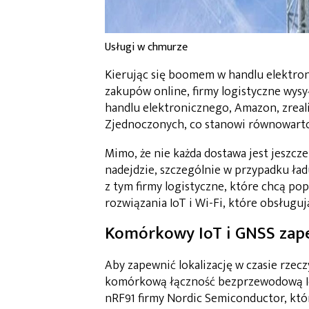
Usługi w chmurze
Kierując się boomem w handlu elektro
zakupów online, firmy logistyczne wysył
handlu elektronicznego, Amazon, zreal
Zjednoczonych, co stanowi równowartoś
Mimo, że nie każda dostawa jest jeszcze
nadejdzie, szczególnie w przypadku ład
z tym firmy logistyczne, które chcą po
rozwiązania IoT i Wi-Fi, które obsługuj
Komórkowy IoT i GNSS zap
Aby zapewnić lokalizację w czasie rzec
komórkową łączność bezprzewodową IoT
nRF91 firmy Nordic Semiconductor, któ