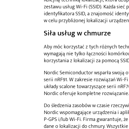
Kolejną techniką lokalizacji, która uz
zestawu usług Wi-Fi (SSID). Każda sie
identyfikatora SSID, a znajomość iden
w celu przybliżonej lokalizacji urządzeni
Siła usług w chmurze
Aby móc korzystać z tych różnych techn
wymagają nie tylko łączności komórkow
korzystania z lokalizacji za pomocą SSI
Nordic Semiconductor wsparła swoją o
serii nRF91. W zakresie rozwiązań Wi-F
układy scalone towarzyszące serii nRF
Nordic oferuje kompletne rozwiązanie.
Do śledzenia zasobów w czasie rzeczyw
Nordic wspomagające urządzenia i aplik
P-GPS i/lub Wi-Fi. Firma gwarantuje, ż
dane o lokalizacji do chmury. Wszyst