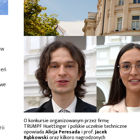
ów
ień
owe
O konkursie organizowanym przez firmę
TRUMPF Huettinger i polskie uczelnie techniczne
ii
opowiada
Alicja Peresada
i prof.
Jacek
Rąbkowski
oraz kilkoro nagrodzonych