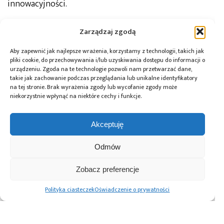
innowacyjności.
Zarządzaj zgodą
Dave Doherty
Autor:
Prezes zarządu w DigiKey
Aby zapewnić jak najlepsze wrażenia, korzystamy z technologii, takich jak
pliki cookie, do przechowywania i/lub uzyskiwania dostępu do informacji o
urządzeniu. Zgoda na te technologie pozwoli nam przetwarzać dane,
takie jak zachowanie podczas przeglądania lub unikalne identyfikatory
na tej stronie. Brak wyrażenia zgody lub wycofanie zgody może
Tagi:
AI
,
branże elektroniczna
,
DigiKey
,
łańcuch
niekorzystnie wpłynąć na niektóre cechy i funkcje.
dostaw
,
platforma AI
,
przemysł elektroniczny
,
Sztuczna inteligencja
Akceptuję
Odmów
Przeczytaj również:
Zobacz preferencje
Polityka ciasteczek
Oświadczenie o prywatności
DigiKey ogłasza
DigiKey
DigiKey i Molex