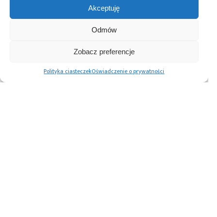
Akceptuję
Odmów
Przeczytaj również:
Zobacz preferencje
Polityka ciasteczek
Oświadczenie o prywatności
10 lat Finder
Global Electronics
Microchip i Micron
Polska – jubileusz
Association
prezentują
z perspektywą
opublikowało
architekturę
dalszego rozwoju
normę IPC-A-630A
pamięci masowej
dotyczącą
PCIe® Gen 6 dla AI
obudów
oraz centrów
elektronicznych
danych
Advertising prices
Kontakt
Polityka prywatności
Cennik reklam
O nas
Copyright © 2026. All rights reserved.