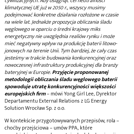
cywilizacyjnych. Aby osiągnąć cel neutralności
klimatycznej UE już w 2050 r., wszyscy musimy
podejmować konkretne działania rozłożone w czasie
na wiele lat. Jednakże propozycja obliczania śladu
węglowego w oparciu o średni krajowy miks
energetyczny nie uwzględnia realiów rynku i może
mieć negatywny wpływ na produkcję baterii litowo-
jonowych na terenie Unii. Tym bardziej, że cały czas
jesteśmy w trakcie budowania konkurencyjnej oraz
nowoczesnej infrastruktury produkcyjnej dla branży
bateryjnej w Europie.
Przyjęcie proponowanej
metodologii obliczania śladu węglowego baterii
spowoduje utratę konkurencyjności większości
europejskich firm
– mówi Yong Girl Lee, Dyrektor
Departamentu External Relations z LG Energy
Solution Wrocław Sp. z o.o.
W kontekście przygotowywanych przepisów, rola –
choćby przejściowa – umów PPA, które