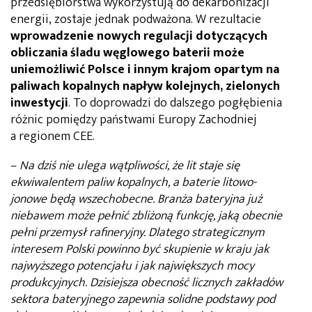
przedsiębiorstwa wykorzystują do dekarbonizacji
energii, zostaje jednak podważona. W rezultacie
wprowadzenie nowych regulacji dotyczących
obliczania śladu węglowego baterii może
uniemożliwić Polsce i innym krajom opartym na
paliwach kopalnych napływ kolejnych, zielonych
inwestycji
. To doprowadzi do dalszego pogłębienia
różnic pomiędzy państwami Europy Zachodniej
a regionem CEE.
–
Na dziś nie ulega wątpliwości, że lit staje się
ekwiwalentem paliw kopalnych, a baterie litowo-
jonowe będą wszechobecne. Branża bateryjna już
niebawem może pełnić zbliżoną funkcję, jaką obecnie
pełni przemysł rafineryjny. Dlatego strategicznym
interesem Polski powinno być skupienie w kraju jak
najwyższego potencjału i jak największych mocy
produkcyjnych. Dzisiejsza obecność licznych zakładów
sektora bateryjnego zapewnia solidne podstawy pod