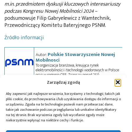
m.in. przedmiotem dyskusji kluczowych interesariuszy
podczas Kongresu Nowej Mobilności 2024
–
podsumowuje Filip Gabryelewicz z Wamtechnik,
Przewodniczący Komitetu Bateryjnego PSNM.
Źródło informacji
Polskie Stowarzyszenie Nowej
Autor:
Mobilnosci
To organizacja branżowa, kreująca rynek
elektromobilności i technologii wodorowych w Polsce
oraz w regionie CEE. Zrzesza ponad 250
przedsiębiorstw. Dysponuje zespołem konsultantów
Zarządzaj zgodą
i trenerów ze specjalistycznym doświadczeniem
sektorowym i wiedzą zdobytą w branży. Realizuje
projekty szkoleniowe, doradcze i eksperckie.
Aby zapewnić jak najlepsze wrażenia, korzystamy z technologii, takich jak
Współpracuje z przemysłem, administracją i
pliki cookie, do przechowywania i/lub uzyskiwania dostępu do informacji o
społeczeństwem.
urządzeniu. Zgoda na te technologie pozwoli nam przetwarzać dane,
takie jak zachowanie podczas przeglądania lub unikalne identyfikatory
na tej stronie. Brak wyrażenia zgody lub wycofanie zgody może
niekorzystnie wpłynąć na niektóre cechy i funkcje.
Tagi:
baterie
,
ICPT
,
LG Energy Solution
,
PSNM
,
Wamtechnik