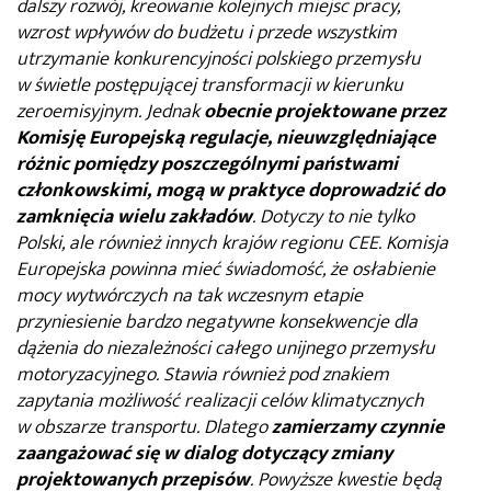
dalszy rozwój, kreowanie kolejnych miejsc pracy,
wzrost wpływów do budżetu i przede wszystkim
utrzymanie konkurencyjności polskiego przemysłu
w świetle postępującej transformacji w kierunku
zeroemisyjnym. Jednak
obecnie projektowane przez
Komisję Europejską regulacje, nieuwzględniające
różnic pomiędzy poszczególnymi państwami
członkowskimi, mogą w praktyce doprowadzić do
zamknięcia wielu zakładów
. Dotyczy to nie tylko
Polski, ale również innych krajów regionu CEE. Komisja
Europejska powinna mieć świadomość, że osłabienie
mocy wytwórczych na tak wczesnym etapie
przyniesienie bardzo negatywne konsekwencje dla
dążenia do niezależności całego unijnego przemysłu
motoryzacyjnego. Stawia również pod znakiem
zapytania możliwość realizacji celów klimatycznych
w obszarze transportu. Dlatego
zamierzamy czynnie
zaangażować się w dialog dotyczący zmiany
projektowanych przepisów
. Powyższe kwestie będą