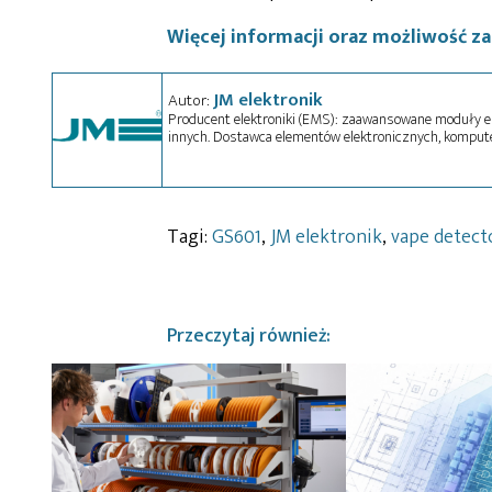
Więcej informacji oraz możliwość za
JM elektronik
Autor:
Producent elektroniki (EMS): zaawansowane moduły el
innych. Dostawca elementów elektronicznych, kompu
Tagi:
GS601
,
JM elektronik
,
vape detect
Przeczytaj również: