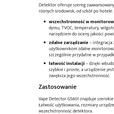
Detektor oferuje szereg zaawansowanyc
różnych środowisk, od szkół po hotele:
wszechstronność w monitorow
dymu, TVOC, temperatury, wilgot
narzędziem do oceny jakości powi
zdalne zarządzanie
– integracja
użytkownikom zdalne monitorowan
szczególnie przydatne w przypad
łatwość instalacji
– dzięki wbudo
szybkie i proste, a urządzenie j
zwiększa jego wszechstronność.
Zastosowanie
Vape Detector GS601 znajduje szerokie 
Łatwość użytkowania, rozmiary urządze
wszechstronność detektora.