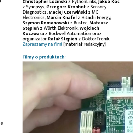
u
Christopher Lozinski
z PythonLinks,
Jakub Koc
z Synopsys,
Grzegorz Kronhof
z Sensory
Diagnostics,
Maciej Czerwiński
z MC
Electronics,
Marcin Knafel
z Hitachi Energy,
Szymon Romanowski
z Bustec,
Mateusz
Stępień
z Würth Elektronik,
Wojciech
Koczwara
z Rockwell Automation oraz
organizator
Rafał Stępień
z DoktorTronik.
Zapraszamy na film!
[materiał redakcyjny]
Filmy o produktach:
ie