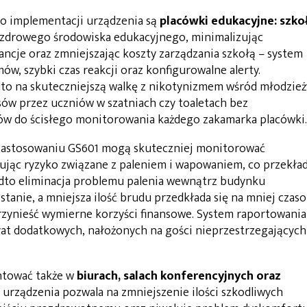
 implementacji urządzenia są
placówki edukacyjne: szko
 zdrowego środowiska edukacyjnego, minimalizując
ncje oraz zmniejszając koszty zarządzania szkołą – system
ów, szybki czas reakcji oraz konfigurowalne alerty.
to na skuteczniejszą walkę z nikotynizmem wśród młodzież
ów przez uczniów w szatniach czy toaletach bez
w do ścisłego monitorowania każdego zakamarka placówki.
zastosowaniu GS601 mogą skuteczniej monitorować
zując ryzyko związane z paleniem i wapowaniem, co przekła
adto eliminacja problemu palenia wewnątrz budynku
tanie, a mniejsza ilość brudu przedkłada się na mniej czaso
rzynieść wymierne korzyści finansowe. System raportowania
at dodatkowych, nałożonych na gości nieprzestrzegających
tować także w
biurach, salach konferencyjnych oraz
 urządzenia pozwala na zmniejszenie ilości szkodliwych