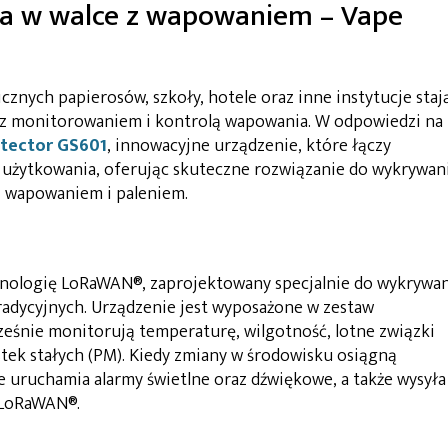
a w walce z wapowaniem – Vape
cznych papierosów, szkoły, hotele oraz inne instytucje staj
z monitorowaniem i kontrolą wapowania. W odpowiedzi na 
tector GS601
, innowacyjne urządzenie, które łączy
 użytkowania, oferując skuteczne rozwiązanie do wykrywan
z wapowaniem i paleniem.
hnologię LoRaWAN®, zaprojektowany specjalnie do wykrywan
radycyjnych. Urządzenie jest wyposażone w zestaw
eśnie monitorują temperaturę, wilgotność, lotne związki
tek stałych (PM). Kiedy zmiany w środowisku osiągną
e uruchamia alarmy świetlne oraz dźwiękowe, a także wysyła
 LoRaWAN®.