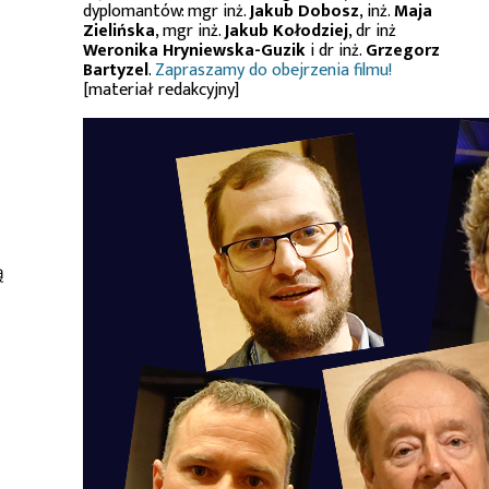
dyplomantów: mgr inż.
Jakub Dobosz
, inż.
Maja
Zielińska
, mgr inż.
Jakub Kołodziej
, dr inż
Weronika Hryniewska-Guzik
i dr inż.
Grzegorz
Bartyzel
.
Zapraszamy do obejrzenia filmu!
[materiał redakcyjny]
ą