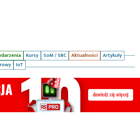
darzenia
Kursy
SoM / SBC
Aktualności
Artykuły
arowy
IoT