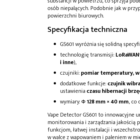
substancji w powietrzu, co sprzyja p
osób niepalących. Podobnie jak w przyp
powierzchni biurowych.
Specyfikacja techniczna
GS601 wyróżnia się solidną specyf
technologię transmisji:
LoRaWAN
i inne
),
czujniki:
pomiar temperatury, wi
dodatkowe funkcje:
czujnik wibra
ustawienia
czasu hibernacji brz
wymiary: Ф
128 mm × 40 mm
, co
Vape Detector GS601 to innowacyjne u
monitorowania i zarządzania jakością 
funkcjom, łatwej instalacji i wszechst
w walce z wapowaniem i paleniem w mie