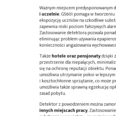
Ważnym miejscem predysponowanym do
i uczelnie
. GS601 pomaga w tworzeniu
ekspozycję uczniów na szkodliwe substa
zapewnia niski poziom fałszywych alarm
Zastosowanie detektora pozwala ponad
eliminując problem używania epapieros
konieczności angażowania wychowawcó
Także
hotele oraz pensjonaty
dzięki 
przestrzenie dla niepalących, minimali
się na ochronę reputacji obiektu. Pon
umożliwia utrzymanie pokoi w lepszym s
i kosztochłonne sprzątanie, co może p
umożliwia także sprawną egzekucję opł
zasad pobytu.
Detektor z powodzeniem można zamon
innych miejscach pracy
. Zastosowanie