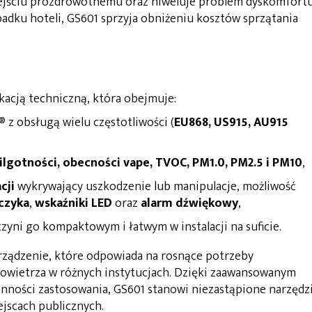
odejściu prozdrowotnemu oraz niweluje problem dyskomfort
adku hoteli, GS601 sprzyja obniżeniu kosztów sprzątania
ikacją techniczną, która obejmuje:
®
z obsługą wielu częstotliwości (
EU868, US915, AU915
lgotności, obecności vape, TVOC, PM1.0, PM2.5 i PM10
,
cji
wykrywający uszkodzenie lub manipulacje, możliwość
ęczyka
,
wskaźniki LED
oraz
alarm dźwiękowy
,
 czyni go kompaktowym i łatwym w instalacji na suficie.
rządzenie, które odpowiada na rosnące potrzeby
powietrza w różnych instytucjach. Dzięki zaawansowanym
ronności zastosowania, GS601 stanowi niezastąpione narzędz
jscach publicznych.