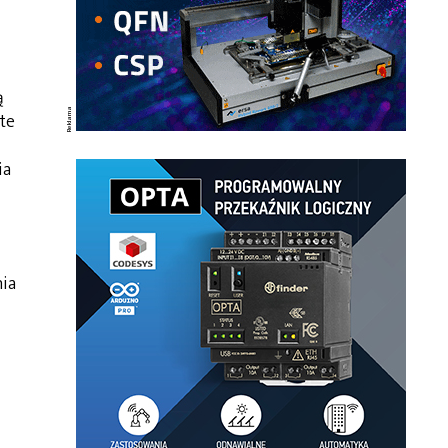
ą
te
ia
ia