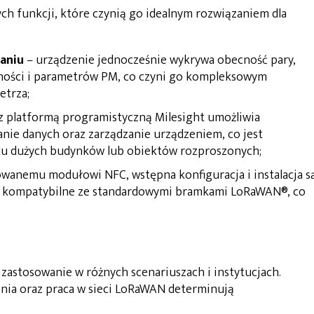
h funkcji, które czynią go idealnym rozwiązaniem dla
aniu
– urządzenie jednocześnie wykrywa obecność pary,
ności i parametrów PM, co czyni go kompleksowym
etrza;
 z platformą programistyczną Milesight umożliwia
ie danych oraz zarządzanie urządzeniem, co jest
ku dużych budynków lub obiektów rozproszonych;
wanemu modułowi NFC, wstępna konfiguracja i instalacja s
est kompatybilne ze standardowymi bramkami LoRaWAN®, co
zastosowanie w różnych scenariuszach i instytucjach.
nia oraz praca w sieci LoRaWAN determinują