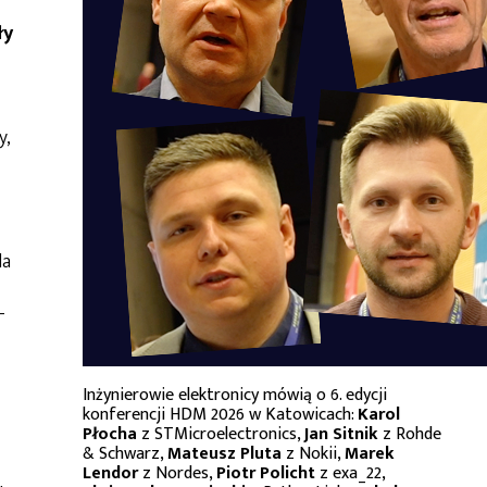
ły
y,
da
-
Inżynierowie elektronicy mówią o 6. edycji
konferencji HDM 2026 w Katowicach:
Karol
Płocha
z STMicroelectronics,
Jan Sitnik
z Rohde
& Schwarz,
Mateusz Pluta
z Nokii,
Marek
Lendor
z Nordes,
Piotr Policht
z exa_22,