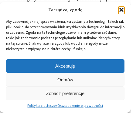
Zarządzaj zgodą
Justyna Jaśkowiak
Autor:
Redaktor działu Aktualności Polska i Świat.
Aby zapewnić jak najlepsze wrażenia, korzystamy z technologii, takich jak
pliki cookie, do przechowywania i/lub uzyskiwania dostępu do informacji o
urządzeniu. Zgoda na te technologie pozwoli nam przetwarzać dane,
takie jak zachowanie podczas przeglądania lub unikalne identyfikatory
na tej stronie. Brak wyrażenia zgody lub wycofanie zgody może
niekorzystnie wpłynąć na niektóre cechy i funkcje.
Tagi:
AI
,
analiza danych
,
kompetencje analityczne
,
obszar danych
,
strategia rozwoju
,
Sztuczna
inteligencja
,
transformacja cyfrowa
Akceptuję
Odmów
Przeczytaj również:
Zobacz preferencje
Polityka ciasteczek
Oświadczenie o prywatności
AI Act – Unia
Sieć Badawcza
Sztuczna