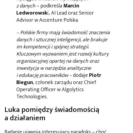
z danych
– podkreśla
Marcin
Ledworowsk
i, AI Lead oraz Senior
Advisor w Accenture Polska.
– Polskie firmy mają świadomość znaczenia
danych i sztucznej inteligencji, ale brakuje
im kompetencji i spójnej strategii.
Kluczowym wyzwaniem jest rozwój kultury
organizacyjnej opartej na danych oraz
inwestycja w narzędzia analityczne
i edukację pracowników –
dodaje
Piotr
Biegun
, członek zarządu oraz Chief
Operating Officer w Algolytics
Technologies.
Luka pomiędzy świadomością
a działaniem
Badanie ujawnia interesujący paradoks – choć