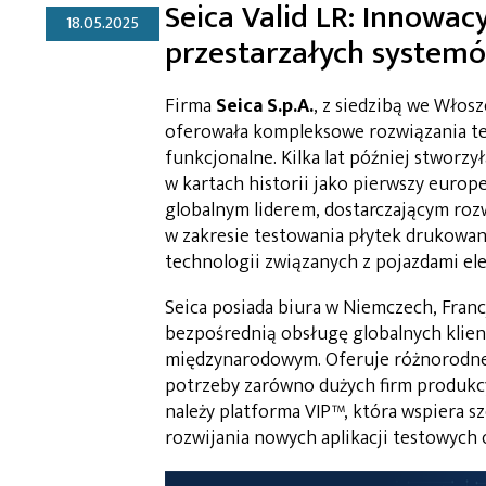
Seica Valid LR: Innowac
18.05.2025
przestarzałych system
Firma
Seica S.p.A.
, z siedzibą we Włos
oferowała kompleksowe rozwiązania tes
funkcjonalne. Kilka lat później stworzy
w kartach historii jako pierwszy europe
globalnym liderem, dostarczającym roz
w zakresie testowania płytek drukowa
technologii związanych z pojazdami ele
Seica posiada biura w Niemczech, Francj
bezpośrednią obsługę globalnych klie
międzynarodowym. Oferuje różnorodne 
potrzeby zarówno dużych firm produkcy
należy platforma VIP™, która wspiera s
rozwijania nowych aplikacji testowych