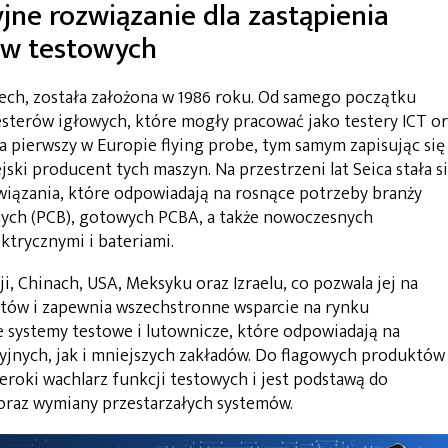
yjne rozwiązanie dla zastąpienia
ów testowych
zech, została założona w 1986 roku. Od samego początku
terów igłowych, które mogły pracować jako testery ICT or
ła pierwszy w Europie flying probe, tym samym zapisując się
jski producent tych maszyn. Na przestrzeni lat Seica stała s
wiązania, które odpowiadają na rosnące potrzeby branży
nych (PCB), gotowych PCBA, a także nowoczesnych
ktrycznymi i bateriami.
i, Chinach, USA, Meksyku oraz Izraelu, co pozwala jej na
ntów i zapewnia wszechstronne wsparcie na rynku
systemy testowe i lutownicze, które odpowiadają na
jnych, jak i mniejszych zakładów. Do flagowych produktów
zeroki wachlarz funkcji testowych i jest podstawą do
 oraz wymiany przestarzałych systemów.