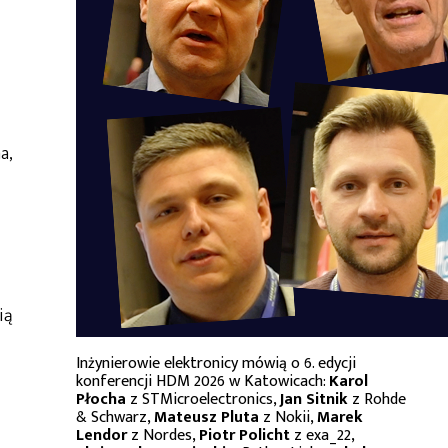
a,
ią
Inżynierowie elektronicy mówią o 6. edycji
konferencji HDM 2026 w Katowicach:
Karol
Płocha
z STMicroelectronics,
Jan Sitnik
z Rohde
& Schwarz,
Mateusz Pluta
z Nokii,
Marek
Lendor
z Nordes,
Piotr Policht
z exa_22,