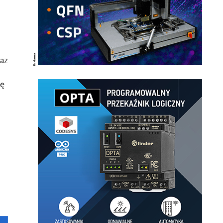
az
ię