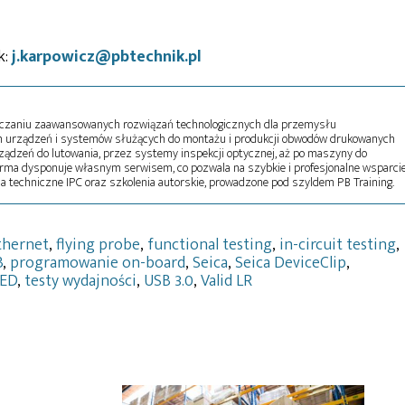
k:
j.karpowicz@pbtechnik.pl
ostarczaniu zaawansowanych rozwiązań technologicznych dla przemysłu
em urządzeń i systemów służących do montażu i produkcji obwodów drukowanych
ządzeń do lutowania, przez systemy inspekcji optycznej, aż po maszyny do
ma dysponuje własnym serwisem, co pozwala na szybkie i profesjonalne wsparci
ia techniczne IPC oraz szkolenia autorskie, prowadzone pod szyldem PB Training.
thernet
,
flying probe
,
functional testing
,
in-circuit testing
,
B
,
programowanie on-board
,
Seica
,
Seica DeviceClip
,
LED
,
testy wydajności
,
USB 3.0
,
Valid LR