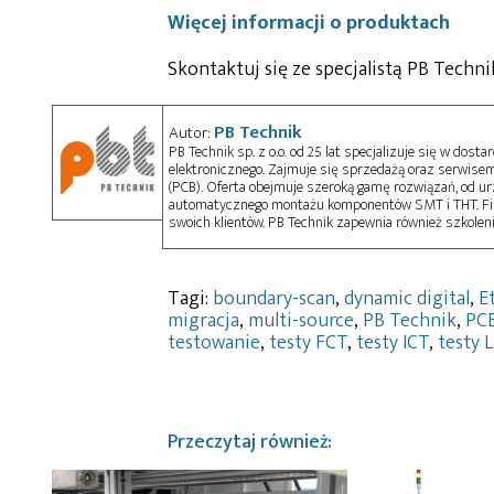
Więcej informacji o produktach
Skontaktuj się ze specjalistą PB Techni
PB Technik
Autor:
PB Technik sp. z o.o. od 25 lat specjalizuje się w d
elektronicznego. Zajmuje się sprzedażą oraz serwis
(PCB). Oferta obejmuje szeroką gamę rozwiązań, od ur
automatycznego montażu komponentów SMT i THT. Fir
swoich klientów. PB Technik zapewnia również szkolen
Tagi:
boundary-scan
,
dynamic digital
,
E
migracja
,
multi-source
,
PB Technik
,
PC
testowanie
,
testy FCT
,
testy ICT
,
testy 
Przeczytaj również: