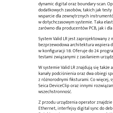
dynamic digital oraz boundary-scan. O
dodatkowych zasobów, takich jak testy
wsparcie dla zewnętrznych instrument
w dotychczasowym systemie. Taka elasty
zarówno dla producentów PCB, jak i dl
System Valid LR jest zaprojektowany z m
bezprzewodowa architektura wspiera d
w konfiguracji 1:8. Oferuje do 24 progr
testami związanymi z zasilaniem urząd
W systemie Valid LR znajdują się także 
kanały podciśnienia oraz dwa obiegi s
z różnorodnymi fiksturami. Co więcej,
Seica DeviceClip oraz innymi rozwiązan
wszechstronność.
Z przodu urządzenia operator znajdzie
Ethernet, interfejsy digital sync do 