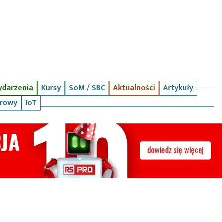
darzenia
Kursy
SoM / SBC
Aktualności
Artykuły
arowy
IoT