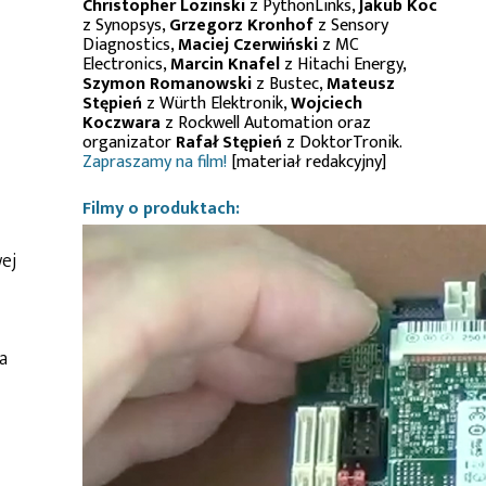
Christopher Lozinski
z PythonLinks,
Jakub Koc
z Synopsys,
Grzegorz Kronhof
z Sensory
Diagnostics,
Maciej Czerwiński
z MC
Electronics,
Marcin Knafel
z Hitachi Energy,
Szymon Romanowski
z Bustec,
Mateusz
Stępień
z Würth Elektronik,
Wojciech
Koczwara
z Rockwell Automation oraz
organizator
Rafał Stępień
z DoktorTronik.
Zapraszamy na film!
[materiał redakcyjny]
Filmy o produktach:
wej
a