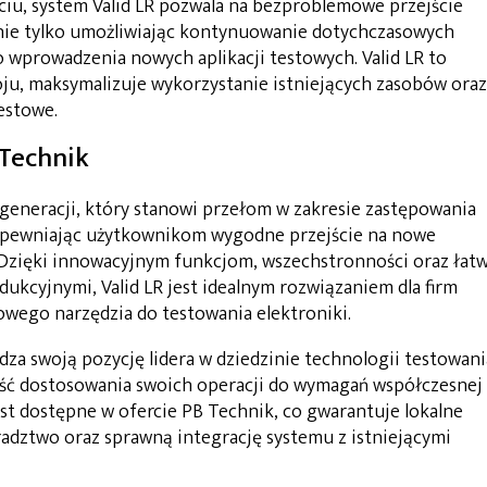
u, system Valid LR pozwala na bezproblemowe przejście
 nie tylko umożliwiając kontynuowanie dotychczasowych
o wprowadzenia nowych aplikacji testowych. Valid LR to
oju, maksymalizuje wykorzystanie istniejących zasobów oraz
estowe.
 Technik
 generacji, który stanowi przełom w zakresie zastępowania
apewniając użytkownikom wygodne przejście na nowe
. Dzięki innowacyjnym funkcjom, wszechstronności oraz łat
dukcyjnymi, Valid LR jest idealnym rozwiązaniem dla firm
owego narzędzia do testowania elektroniki.
za swoją pozycję lidera w dziedzinie technologii testowani
ość dostosowania swoich operacji do wymagań współczesnej
jest dostępne w ofercie PB Technik, co gwarantuje lokalne
radztwo oraz sprawną integrację systemu z istniejącymi