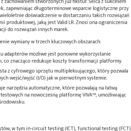
z zachowaniem stworzonych już fikstur. Seica z sukcesem
ek, zapewniając długoterminowe wsparcie logistyczne przy
wieloletnie doświadczenie w dostarczaniu takich rozwiązań
ii produktowej, jaką jest Valid LR. Znosi ona ograniczenia
acji do rozwiązań innych marek.
zenie wymiany w trzech kluczowych obszarach:
niu adapterów możliwe jest ponowne wykorzystanie
 co znacząco redukuje koszty transformacji platformy.
ysta z cyfrowego sprzętu multipleksującego, który pozwala
ych wejść/wyjść (I/O) jak w pierwotnym systemie.
tuje narzędzia automatyczne, które pozwalają na łatwą
 testowych na nowoczesną platformę VIVA™, umożliwiając
środowisku.
stów, w tym in-circuit testing (ICT), functional testing (FCT)