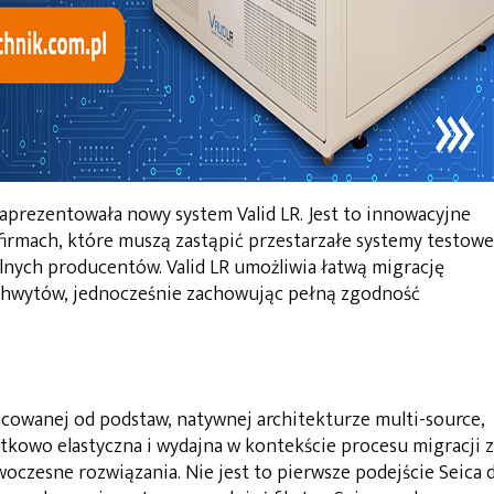
aprezentowała nowy system Valid LR. Jest to innowacyjne
firmach, które muszą zastąpić przestarzałe systemy testowe
lnych producentów. Valid LR umożliwia łatwą migrację
chwytów, jednocześnie zachowując pełną zgodność
acowanej od podstaw, natywnej architekturze multi-source,
jątkowo elastyczna i wydajna w kontekście procesu migracji 
woczesne rozwiązania. Nie jest to pierwsze podejście Seica 