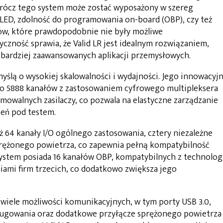
prócz tego system może zostać wyposażony w szereg
 LED, zdolność do programowania on-board (OBP), czy też
ów, które prawdopodobnie nie były możliwe
czność sprawia, że Valid LR jest idealnym rozwiązaniem,
a bardziej zaawansowanych aplikacji przemysłowych.
yślą o wysokiej skalowalności i wydajności. Jego innowacyjn
o 5888 kanałów z zastosowaniem cyfrowego multipleksera
amowalnych zasilaczy, co pozwala na elastyczne zarządzanie
zeń pod testem.
aż 64 kanały I/O ogólnego zastosowania, cztery niezależne
prężonego powietrza, co zapewnia pełną kompatybilność
 system posiada 16 kanałów OBP, kompatybilnych z technolog
iami firm trzecich, co dodatkowo zwiększa jego
 wiele możliwości komunikacyjnych, w tym porty USB 3.0,
debugowania oraz dodatkowe przyłącze sprężonego powietrza