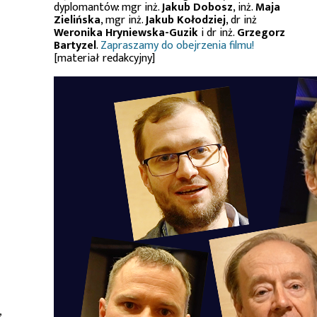
dyplomantów: mgr inż.
Jakub Dobosz
, inż.
Maja
Zielińska
, mgr inż.
Jakub Kołodziej
, dr inż
Weronika Hryniewska-Guzik
i dr inż.
Grzegorz
Bartyzel
.
Zapraszamy do obejrzenia filmu!
[materiał redakcyjny]
,