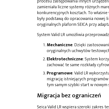
procesu zastępowania innych urządzeń 
zamieniała liczne systemy różnych mar
konkurencyjnych kosztach. To właśnie 
były podstawą do opracowania nowej lin
oryginalnych plaform SEICA przy adapt
System Valid LR umożliwia przeprowad
Mechaniczne
: Dzięki zastosowa
oryginalnych uchwytów testowych,
Elektrotechniczne
: System korz
zachować te same rozkłady cyfrow
Programowe
: Valid LR wykorzys
migrację istniejących programów
tym samym szybki start w nowym 
Migracja bez ograniczeń
Seica Valid LR wspiera szeroki zakres te