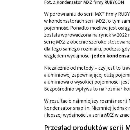
Fot. 2. Kondensator MXZ firmy RUBYCON
W porównaniu do serii MXT firmy RUBYC
w kondensatorach serii MXZ, o tym sam
pojemność. Ponadto możliwe jest osią
została wprowadzona na rynek w 2022 r
serię MXZ z obecnie szeroko stosowan
dla tego samego rozmiaru, podczas gdy
względem wydajności
jeden kondensa
Niezależnie od metody – czy jest to tr
aluminiowej zapewniającej dużą pojemn
aluminiowa o wysokiej pojemności jest t
Bezpośrednio wpływa to na rozmiar kon
W rezultacie najmniejszy rozmiar serii
kondensator snap-in. Niemniej jednak 
i lepszej wydajności, a seria MXZ w zn
Przegląd produktów serii 