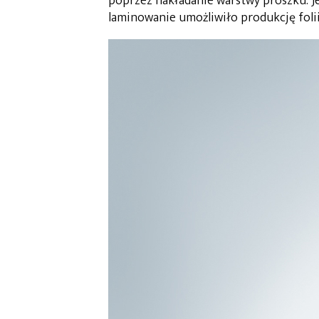
poprzez nakładanie warstwy proszku. J
laminowanie umożliwiło produkcję folii