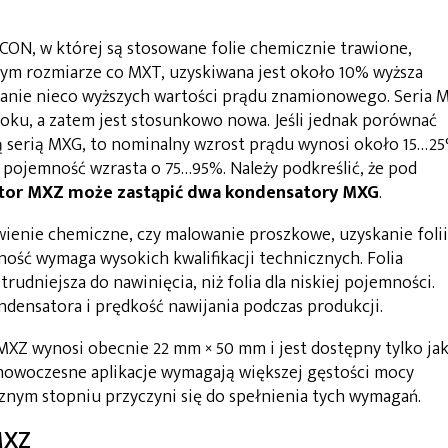
ON, w której są stosowane folie chemicznie trawione,
ym rozmiarze co MXT, uzyskiwana jest około 10% wyższa
ganie nieco wyższych wartości prądu znamionowego. Seria 
oku, a zatem jest stosunkowo nowa. Jeśli jednak porównać
ą serią MXG, to nominalny wzrost prądu wynosi około 15…2
 pojemność wzrasta o 75…95%. Należy podkreślić, że pod
tor MXZ może zastąpić dwa kondensatory MXG
.
awienie chemiczne, czy malowanie proszkowe, uzyskanie folii
ość wymaga wysokich kwalifikacji technicznych. Folia
rudniejsza do nawinięcia, niż folia dla niskiej pojemności.
densatora i prędkość nawijania podczas produkcji.
 MXZ wynosi obecnie 22 mm × 50 mm i jest dostępny tylko ja
nowoczesne aplikacje wymagają większej gęstości mocy
acznym stopniu przyczyni się do spełnienia tych wymagań.
MXZ