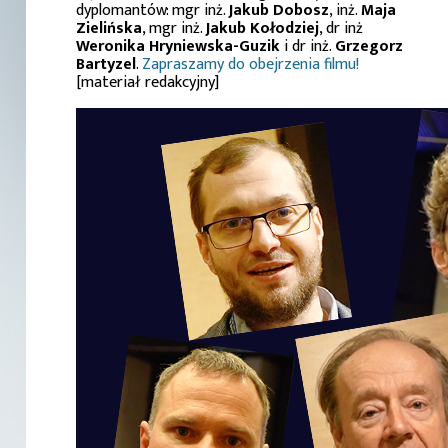
dyplomantów: mgr inż.
Jakub Dobosz
, inż.
Maja
Zielińska
, mgr inż.
Jakub Kołodziej
, dr inż
Weronika Hryniewska-Guzik
i dr inż.
Grzegorz
Bartyzel
.
Zapraszamy do obejrzenia filmu!
[materiał redakcyjny]