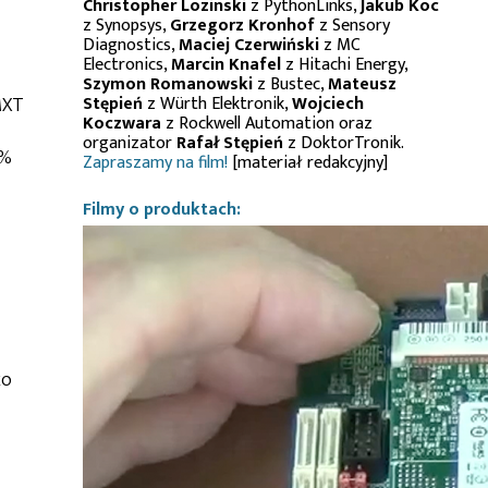
Christopher Lozinski
z PythonLinks,
Jakub Koc
z Synopsys,
Grzegorz Kronhof
z Sensory
Diagnostics,
Maciej Czerwiński
z MC
Electronics,
Marcin Knafel
z Hitachi Energy,
Szymon Romanowski
z Bustec,
Mateusz
MXT
Stępień
z Würth Elektronik,
Wojciech
Koczwara
z Rockwell Automation oraz
organizator
Rafał Stępień
z DoktorTronik.
5%
Zapraszamy na film!
[materiał redakcyjny]
Filmy o produktach:
ko