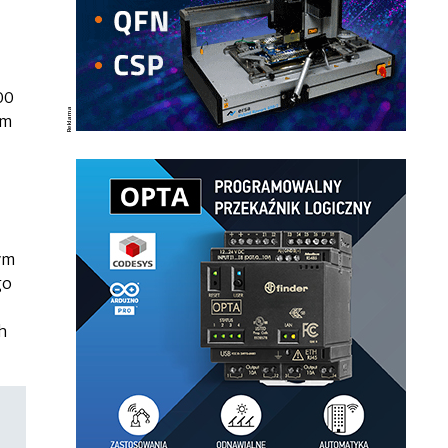
00
ym
ym
go
h