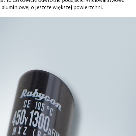
est to całkowicie odwrotne podejście. Wielowarstwowe
 aluminiowej o jeszcze większej powierzchni.