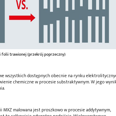
i folii trawionej (przekrój poprzeczny)
e wszystkich dostępnych obecnie na rynku elektrolityczny
awienie chemiczne w procesie substraktywnym. W jego wyni
ia.
rii MXZ malowana jest proszkowo w procesie addytywnym,