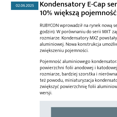
Kondensatory E-Cap se
02.06.2025
10% większą pojemność
RUBYCON wprowadził na rynek nową se
godzin). W porównaniu do serii MXT z
rozmiarze. Kondensatory MXZ powstały 
aluminiowej. Nowa konstrukcja umożli
zwiększeniu pojemności.
Pojemność aluminiowego kondensatora 
powierzchni folii anodowej i katodowe
rozmiarze, bardziej szorstka i nierówna
też powodu, miniaturyzacja kondensato
zwiększyć powierzchnię folii aluminio
wersji.