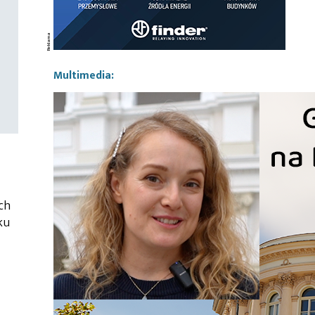
Multimedia:
ch
ku