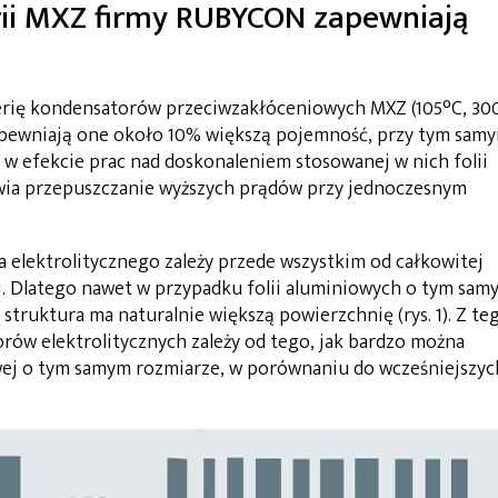
rii MXZ firmy RUBYCON zapewniają
rię kondensatorów przeciwzakłóceniowych MXZ (105°C, 30
apewniają one około 10% większą pojemność, przy tym sam
w efekcie prac nad doskonaleniem stosowanej w nich folii
wia przepuszczanie wyższych prądów przy jednoczesnym
elektrolitycznego zależy przede wszystkim od całkowitej
j. Dlatego nawet w przypadku folii aluminiowych o tym sam
 struktura ma naturalnie większą powierzchnię (rys. 1). Z te
rów elektrolitycznych zależy od tego, jak bardzo można
wej o tym samym rozmiarze, w porównaniu do wcześniejszyc