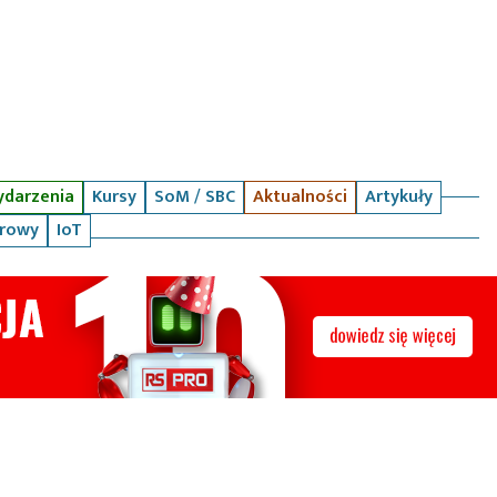
darzenia
Kursy
SoM / SBC
Aktualności
Artykuły
arowy
IoT