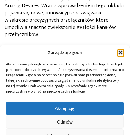
Analog Devices. Wraz z wprowadzeniem tego układu
pojawia się nowe, innowacyjne rozwiązanie
w zakresie precyzyjnych przełączników, które
umożliwia znaczne zwiększenie gęstości kanałów
przełączników.
autorzy: Edwin Omoruyi i Brendan Somers
Zarządzaj zgodą
Analog Devices
Autor:
Aby zapewnić jak najlepsze wrażenia, korzystamy z technologii, takich jak
Amerykański producent układów
pliki cookie, do przechowywania i/lub uzyskiwania dostępu do informacji o
półprzewodnikowych, notowany na New York Stock
urządzeniu. Zgoda na te technologie pozwoli nam przetwarzać dane,
Exchange. Specjalizuje się w przetwornikach
takie jak zachowanie podczas przeglądania lub unikalne identyfikatory
analogowo-cyfrowych i cyfrowo-analogowych,
na tej stronie. Brak wyrażenia zgody lub wycofanie zgody może
mikroukładach elektromechanicznych oraz
niekorzystnie wpłynąć na niektóre cechy i funkcje.
procesorach sygnałowych dla klientów
indywidualnych i przemysłu.
Akceptuję
Tagi:
ADG1414
,
Analog Devices
,
switch
Odmów