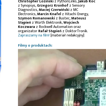
Christopher Lozinski
z PythonLinks,
Jakub Koc
z Synopsys,
Grzegorz Kronhof
z Sensory
Diagnostics,
Maciej Czerwiński
z MC
Electronics,
Marcin Knafel
z Hitachi Energy,
Szymon Romanowski
z Bustec,
Mateusz
Stępień
z Würth Elektronik,
Wojciech
Koczwara
z Rockwell Automation oraz
organizator
Rafał Stępień
z DoktorTronik.
Zapraszamy na film!
[materiał redakcyjny]
Filmy o produktach: