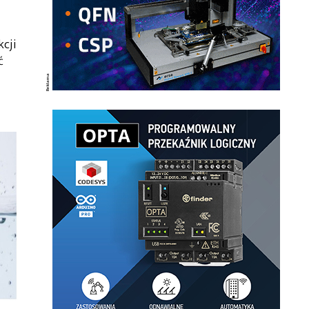
cji
ć