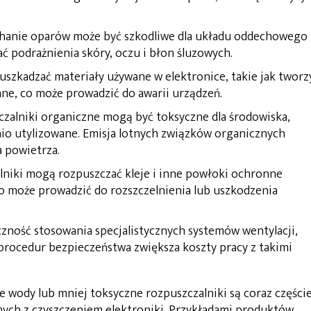
hanie oparów może być szkodliwe dla układu oddechowego
podrażnienia skóry, oczu i błon śluzowych.
szkadzać materiały używane w elektronice, takie jak twor
nne, co może prowadzić do awarii urządzeń.
zalniki organiczne mogą być toksyczne dla środowiska,
nio utylizowane. Emisja lotnych związków organicznych
a powietrza.
lniki mogą rozpuszczać kleje i inne powłoki ochronne
 może prowadzić do rozszczelnienia lub uszkodzenia
zność stosowania specjalistycznych systemów wentylacji,
procedur bezpieczeństwa zwiększa koszty pracy z takimi
e wody lub mniej toksyczne rozpuszczalniki są coraz częście
ych z czyszczeniem elektroniki. Przykładami produktów