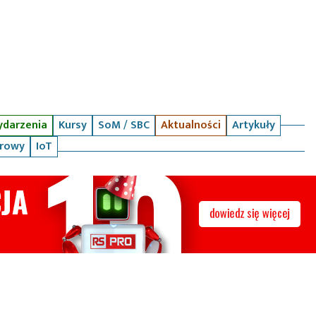
darzenia
Kursy
SoM / SBC
Aktualności
Artykuły
arowy
IoT