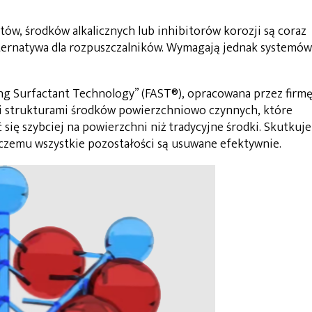
w, środków alkalicznych lub inhibitorów korozji są coraz
lternatywa dla rozpuszczalników. Wymagają jednak systemów
ing Surfactant Technology” (FAST®), opracowana przez firm
i strukturami środków powierzchniowo czynnych, które
ię szybciej na powierzchni niż tradycyjne środki. Skutkuje
 czemu wszystkie pozostałości są usuwane efektywnie.