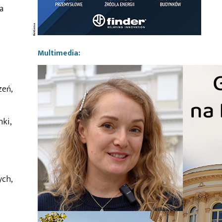
a
Multimedia:
zeń,
nki,
ych,