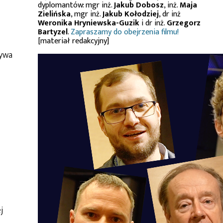
dyplomantów: mgr inż.
Jakub Dobosz
, inż.
Maja
Zielińska
, mgr inż.
Jakub Kołodziej
, dr inż
Weronika Hryniewska-Guzik
i dr inż.
Grzegorz
Bartyzel
.
Zapraszamy do obejrzenia filmu!
[materiał redakcyjny]
zywa
j