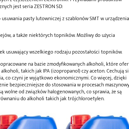
znych jest seria ZESTRON SD:
o usuwania pasty lutowniczej z szablonów SMT w urządzeni
klejów, a także niektórych topników. Możliwy do użycia
ek usuwający wszelkiego rodzaju pozostałości topników.
y opracowane na bazie zmodyfikowanych alkoholi, które ofer
lkoholi, takich jak IPA (izopropanol) czy aceton. Cechują s
a, co czyni je wyjątkowo ekonomicznymi. Co więcej, dzięki
znie bezpieczniejsze do stosowania w procesach maszynowy
ą wolne od związków halogenowanych, co sprawia, że są
ównaniu do alkoholi takich jak trójchloroetylen.