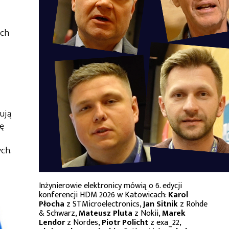
ach
ują
ię
ch.
Inżynierowie elektronicy mówią o 6. edycji
konferencji HDM 2026 w Katowicach:
Karol
Płocha
z STMicroelectronics,
Jan Sitnik
z Rohde
& Schwarz,
Mateusz Pluta
z Nokii,
Marek
Lendor
z Nordes,
Piotr Policht
z exa_22,