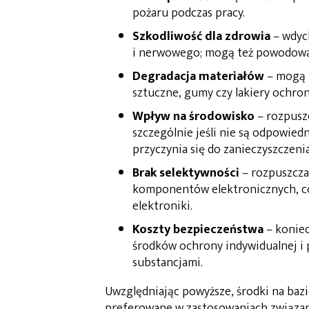
pożaru podczas pracy.
Szkodliwość dla zdrowia
– wdyc
i nerwowego; mogą też powodować 
Degradacja materiałów
– mogą u
sztuczne, gumy czy lakiery ochro
Wpływ na środowisko
– rozpuszc
szczególnie jeśli nie są odpowied
przyczynia się do zanieczyszczeni
Brak selektywności
– rozpuszcza
komponentów elektronicznych, co
elektroniki.
Koszty bezpieczeństwa
– koniec
środków ochrony indywidualnej i 
substancjami.
Uwzględniając powyższe, środki na bazi
preferowane w zastosowaniach związan