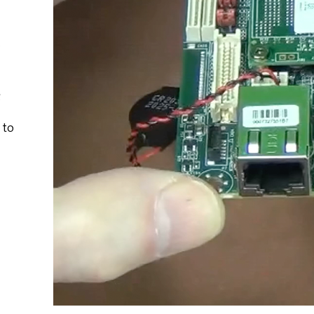
ę
 to