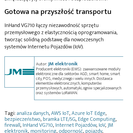
Gotowa na przyszłość transportu
InHand VG710 łączy niezawodność sprzętu
przemysłowego z elastycznością oprogramowania,
tworząc solidną podstawę dla nowoczesnych
systemów Internetu Pojazdów (IoV).
JM elektronik
Autor:
Producent elektroniki (EMS): zaawansowane moduły
elektroniczne dla sektorów AGD, smart home, smart
city, POS, medycznego i wielu innych. Dostawca
elementów elektronicznych, komputerów
przemysłowych, automatyki, ogniw specjalizowanych
oraz systemów LoRaWAN.
Tagi:
analiza danych
,
AWS IoT
,
Azure IoT Edge
,
bezpieczeństwo
,
bramka LTE/5G
,
Edge Computing
,
firewall
,
InHand VG710
,
Internet Pojazdów
,
IoV
,
JM
elektronik
,
monitoring
,
odporność
,
pojazdy
,