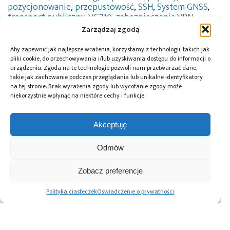
pozycjonowanie
,
przepustowość
,
SSH
,
System GNSS
,
transport publiczny
,
VG710
,
zabezpieczenia VPN
,
zarządzanie flotą
,
żyroskop
Zarządzaj zgodą
Aby zapewnić jak najlepsze wrażenia, korzystamy z technologii, takich jak
pliki cookie, do przechowywania i/lub uzyskiwania dostępu do informacji o
urządzeniu. Zgoda na te technologie pozwoli nam przetwarzać dane,
Przeczytaj również:
takie jak zachowanie podczas przeglądania lub unikalne identyfikatory
na tej stronie. Brak wyrażenia zgody lub wycofanie zgody może
niekorzystnie wpłynąć na niektóre cechy i funkcje.
Akceptuję
Profesjonalny
HT16K24 od
Milesight WT101 –
monitoring
Holtek –
inteligentny
Odmów
jakości powietrza
zaawansowany
termostat
– Nexelec,
sterownik LCD
grzejnikowy
Zobacz preferencje
LoRaWAN
z wejściami
z LoRaWAN dla
i czujniki CO
klawiszowymi
nowoczesnych
Polityka ciasteczek
Oświadczenie o prywatności
i buzzerem
systemów
w jednym
zarządzania
układzie
ogrzewaniem
scalonym