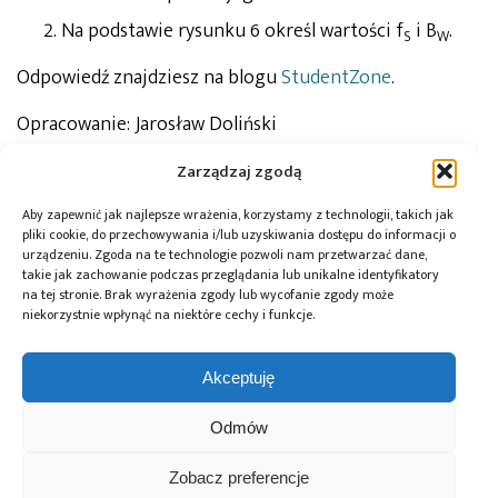
Na podstawie rysunku 6 określ wartości f
i B
.
S
W
Odpowiedź znajdziesz na blogu
StudentZone
.
Opracowanie: Jarosław Doliński
Zarządzaj zgodą
Antoniu Miclaus
Autor:
Antoniu Miclaus
jest inżynierem oprogramowania
Aby zapewnić jak najlepsze wrażenia, korzystamy z technologii, takich jak
w Analog Devices, gdzie pracuje nad
pliki cookie, do przechowywania i/lub uzyskiwania dostępu do informacji o
oprogramowaniem wbudowanym dla sterowników
urządzeniu. Zgoda na te technologie pozwoli nam przetwarzać dane,
linux i no-OS, a także nad programami akademickimi
takie jak zachowanie podczas przeglądania lub unikalne identyfikatory
ADI, automatyzacją kontroli jakości i zarządzaniem
na tej stronie. Brak wyrażenia zgody lub wycofanie zgody może
procesami. Pracę w ADI rozpoczął w lutym 2017 roku
w Cluj-Napoca w Rumunii. Uzyskał tytuł magistra
niekorzystnie wpłynąć na niektóre cechy i funkcje.
inżyniera oprogramowania na Uniwersytecie Babes-
Bolyai oraz tytuł licencjata w dziedzinie elektroniki i
telekomunikacji na Uniwersytecie Technicznym w
Akceptuję
Klużu-Napoce.
Odmów
Tagi:
ADALM2000
,
ADI
,
Analog Devices
,
impedancja
Zobacz preferencje
głośnika