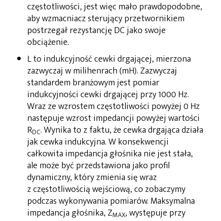
częstotliwości, jest więc mało prawdopodobne,
aby wzmacniacz sterujący przetwornikiem
postrzegał rezystancję DC jako swoje
obciążenie.
L to indukcyjność cewki drgającej, mierzona
zazwyczaj w milihenrach (mH). Zazwyczaj
standardem branżowym jest pomiar
indukcyjności cewki drgającej przy 1000 Hz.
Wraz ze wzrostem częstotliwości powyżej 0 Hz
następuje wzrost impedancji powyżej wartości
R
. Wynika to z faktu, że cewka drgająca działa
DC
jak cewka indukcyjna. W konsekwencji
całkowita impedancja głośnika nie jest stała,
ale może być przedstawiona jako profil
dynamiczny, który zmienia się wraz
z częstotliwością wejściową, co zobaczymy
podczas wykonywania pomiarów. Maksymalna
impedancja głośnika, Z
, występuje przy
MAX