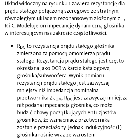
Układ widoczny na rysunku 1 zawiera rezystancję dla
prądu stałego połączoną szeregowo ze stratnym,
równoległym układem rezonansowym złożonym z L,
R i C. Modeluje on impedancję dynamiczną głośnika
w interesującym nas zakresie częstotliwości.
R
to rezystancja prądu stałego głośnika
DC
zmierzona za pomocą omomierza prądu
stałego. Rezystancja prądu stałego jest często
określana jako DCR w karcie katalogowej
głośnika/subwoofera. Wynik pomiaru
rezystancji prądu stałego jest zazwyczaj
mniejszy niż impedancja nominalna
przetwornika Z
. R
jest zazwyczaj mniejsza
NOM
DC
niż podana impedancja głośnika, co może
budzić obawy początkujących entuzjastów
głośników, że wzmacniacz przetwornika
zostanie przeciążony. Jednak indukcyjność (L)
głośnika rośnie wraz ze wzrostem