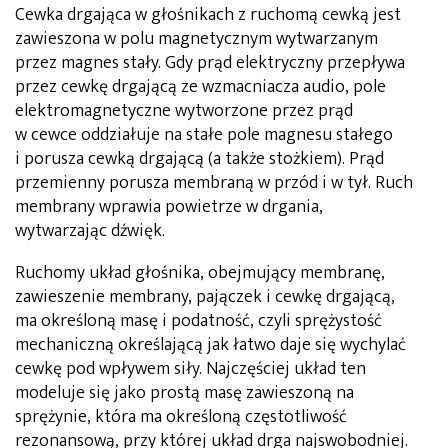
Cewka drgająca w głośnikach z ruchomą cewką jest
zawieszona w polu magnetycznym wytwarzanym
przez magnes stały. Gdy prąd elektryczny przepływa
przez cewkę drgającą ze wzmacniacza audio, pole
elektromagnetyczne wytworzone przez prąd
w cewce oddziałuje na stałe pole magnesu stałego
i porusza cewką drgającą (a także stożkiem). Prąd
przemienny porusza membraną w przód i w tył. Ruch
membrany wprawia powietrze w drgania,
wytwarzając dźwięk.
Ruchomy układ głośnika, obejmujący membranę,
zawieszenie membrany, pajączek i cewkę drgającą,
ma określoną masę i podatność, czyli sprężystość
mechaniczną określającą jak łatwo daje się wychylać
cewkę pod wpływem siły. Najczęściej układ ten
modeluje się jako prostą masę zawieszoną na
sprężynie, która ma określoną częstotliwość
rezonansową, przy której układ drga najswobodniej.