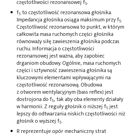
częstotliwości rezonansowej f
.
S
f
to częstotliwość rezonansowa głośnika.
S
Impedancja głośnika osiąga maksimum przy f
.
S
Częstotliwość rezonansowa to punkt, w którym
całkowita masa ruchomych części głośnika
równoważy siłę zawieszenia głośnika podczas
ruchu. Informacja o częstotliwości
rezonansowej jest ważna, aby zapobiec
drganiom obudowy. Ogólnie, masa ruchomych
części i sztywność zawieszenia głośnika są
kluczowymi elementami wpływającymi na
częstotliwość rezonansową. Obudowa
z otworem wentylacyjnym (bass reflex) jest
dostrojona do f
, tak aby oba elementy działały
S
w harmonii. Z reguły głośnik o niższej f
jest
S
lepszy do odtwarzania niskich częstotliwości niż
głośnik o wyższej f
.
S
R reprezentuje opór mechaniczny strat