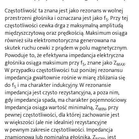
Częstotliwość ta znana jest jako rezonans w wolnej
przestrzeni głośnika i oznaczana jest jako f
. Przy tej
S
częstotliwości cewka drga z maksymalną amplitudą
międzyszczytową oraz prędkością. Maksimum osiąga
również siła elektromotoryczna generowana na
skutek ruchu cewki z prądem w polu magnetycznym.
Powoduje to, że efektywna impedancja elektryczna
głośnika osiąga maksimum przy f
, znane jako Z
.
S
MAX
W przypadku częstotliwości tuż poniżej rezonansu
impedancja gwałtownie rośnie w miarę zbliżania się
do f
i ma charakter indukcyjny. W rezonansie
S
impedancja jest czysto rezystancyjna, a poza nim,
gdy impedancja spada, ma charakter pojemnościowy.
Impedancja osiąga wartość minimalną, Z
, przy
MIN
pewnej częstotliwości, dla której zachowanie jest
w większości (ale nie idealnie) rezystancyjne
w pewnym zakresie częstotliwości. Impedancja
znamionowa lub nominalna głośnika, Z
, jest
NOM