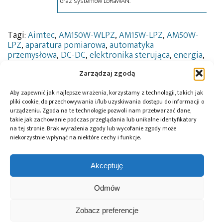
oraz systemów LoRaWAN.
Tagi:
Aimtec
,
AM150W-WLPZ
,
AM15W-LPZ
,
AM50W-
LPZ
,
aparatura pomiarowa
,
automatyka
przemysłowa
,
DC-DC
,
elektronika sterująca
,
energia
,
fotowoltaika
,
instalacje fotowoltaiczne
,
JM
Zarządzaj zgodą
elektronik
,
magazyny energii
,
OZE
,
przetwornice
DC/DC
,
PV
,
Solar Aimtec
,
zabezpieczenia
,
źródło
Aby zapewnić jak najlepsze wrażenia, korzystamy z technologii, takich jak
energii
pliki cookie, do przechowywania i/lub uzyskiwania dostępu do informacji o
urządzeniu. Zgoda na te technologie pozwoli nam przetwarzać dane,
takie jak zachowanie podczas przeglądania lub unikalne identyfikatory
na tej stronie. Brak wyrażenia zgody lub wycofanie zgody może
niekorzystnie wpłynąć na niektóre cechy i funkcje.
Przeczytaj również:
Akceptuję
Odmów
I-7188EA –
Jak wybrać
I-7520 – izolowany
kompaktowy
moduły I/O?
konwerter RS-
Zobacz preferencje
sterownik PAC
Przegląd serii I-
232/RS-485