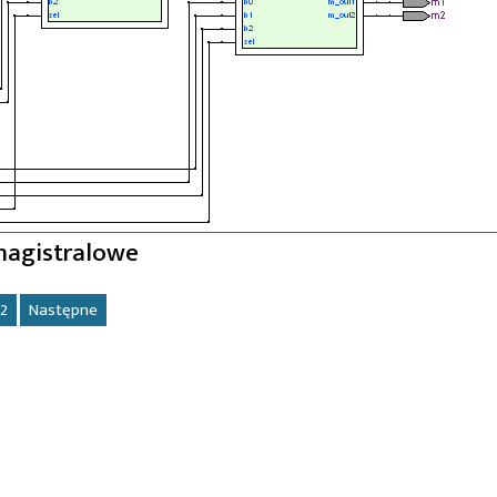
magistralowe
2
Następne