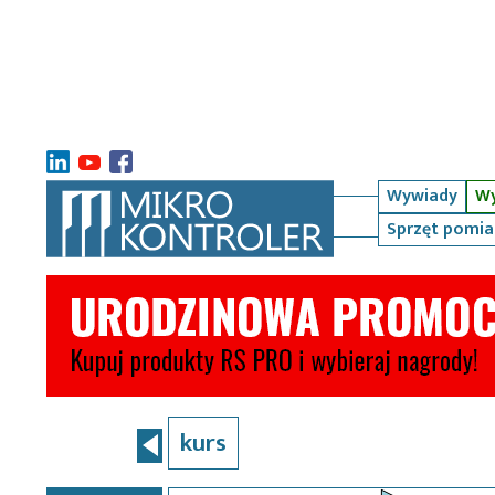
Wywiady
Wy
Sprzęt pomi
kurs