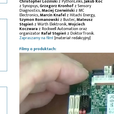
Christopher Lozinski
z PythonLinks,
Jakub Koc
z Synopsys,
Grzegorz Kronhof
z Sensory
Diagnostics,
Maciej Czerwiński
z MC
Electronics,
Marcin Knafel
z Hitachi Energy,
Szymon Romanowski
z Bustec,
Mateusz
Stępień
z Würth Elektronik,
Wojciech
Koczwara
z Rockwell Automation oraz
organizator
Rafał Stępień
z DoktorTronik.
Zapraszamy na film!
[materiał redakcyjny]
Filmy o produktach: