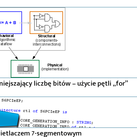
ejszający liczbę bitów – użycie pętli „for”
świetlaczem 7-segmentowym