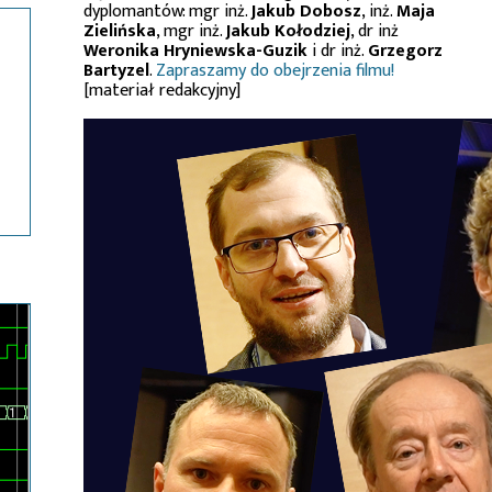
dyplomantów: mgr inż.
Jakub Dobosz
, inż.
Maja
Zielińska
, mgr inż.
Jakub Kołodziej
, dr inż
Weronika Hryniewska-Guzik
i dr inż.
Grzegorz
Bartyzel
.
Zapraszamy do obejrzenia filmu!
[materiał redakcyjny]