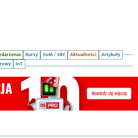
darzenia
Kursy
SoM / SBC
Aktualności
Artykuły
arowy
IoT