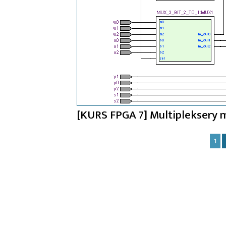
[KURS FPGA 7] Multipleksery 
Stronicowanie
1
wpisów