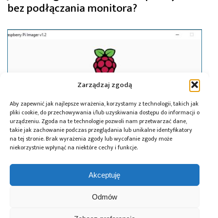
bez podłączania monitora?
Zarządzaj zgodą
Aby zapewnić jak najlepsze wrażenia, korzystamy z technologii, takich jak
pliki cookie, do przechowywania i/lub uzyskiwania dostępu do informacji o
urządzeniu. Zgoda na te technologie pozwoli nam przetwarzać dane,
takie jak zachowanie podczas przeglądania lub unikalne identyfikatory
na tej stronie. Brak wyrażenia zgody lub wycofanie zgody może
niekorzystnie wpłynąć na niektóre cechy i funkcje.
02.04.2020
Akceptuję
Raspberry Pi Imager – przygotowanie
karty SD dla malinki nigdy nie było tak
Odmów
łatwe