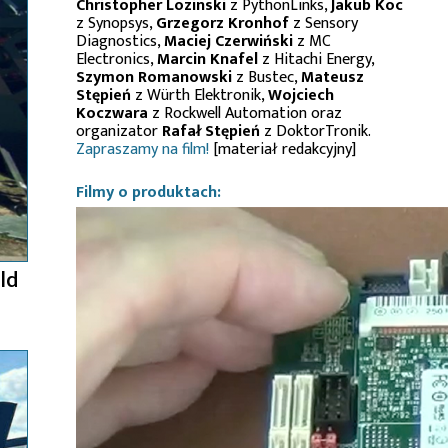
Christopher Lozinski
z PythonLinks,
Jakub Koc
z Synopsys,
Grzegorz Kronhof
z Sensory
Diagnostics,
Maciej Czerwiński
z MC
Electronics,
Marcin Knafel
z Hitachi Energy,
Szymon Romanowski
z Bustec,
Mateusz
Stępień
z Würth Elektronik,
Wojciech
Koczwara
z Rockwell Automation oraz
organizator
Rafał Stępień
z DoktorTronik.
Zapraszamy na film!
[materiał redakcyjny]
Filmy o produktach:
ld