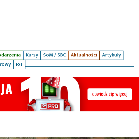
darzenia
Kursy
SoM / SBC
Aktualności
Artykuły
arowy
IoT