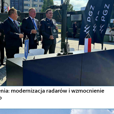
nia: modernizacja radarów i wzmocnienie
o