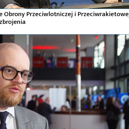
 Obrony Przeciwlotniczej i Przeciwrakietowe
zbrojenia