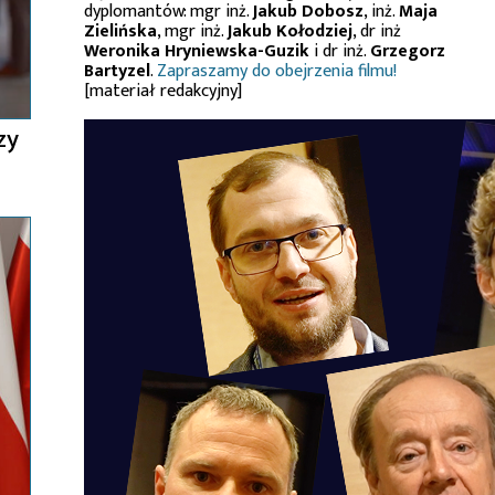
dyplomantów: mgr inż.
Jakub Dobosz
, inż.
Maja
Zielińska
, mgr inż.
Jakub Kołodziej
, dr inż
Weronika Hryniewska-Guzik
i dr inż.
Grzegorz
Bartyzel
.
Zapraszamy do obejrzenia filmu!
[materiał redakcyjny]
zy