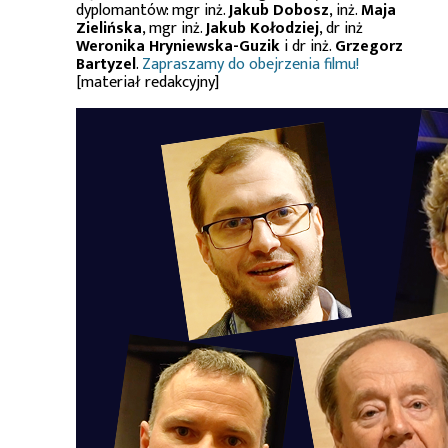
dyplomantów: mgr inż.
Jakub Dobosz
, inż.
Maja
Zielińska
, mgr inż.
Jakub Kołodziej
, dr inż
Weronika Hryniewska-Guzik
i dr inż.
Grzegorz
Bartyzel
.
Zapraszamy do obejrzenia filmu!
[materiał redakcyjny]