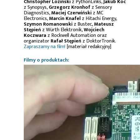
Christopher Lozinski
z PythonLinks,
Jakub Koc
z Synopsys,
Grzegorz Kronhof
z Sensory
Diagnostics,
Maciej Czerwiński
z MC
Electronics,
Marcin Knafel
z Hitachi Energy,
Szymon Romanowski
z Bustec,
Mateusz
Stępień
z Würth Elektronik,
Wojciech
Koczwara
z Rockwell Automation oraz
organizator
Rafał Stępień
z DoktorTronik.
Zapraszamy na film!
[materiał redakcyjny]
Filmy o produktach: