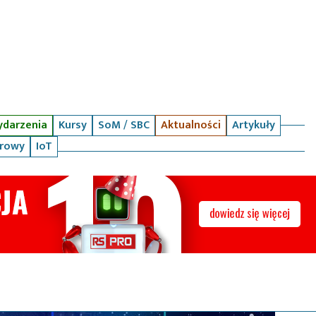
darzenia
Kursy
SoM / SBC
Aktualności
Artykuły
arowy
IoT