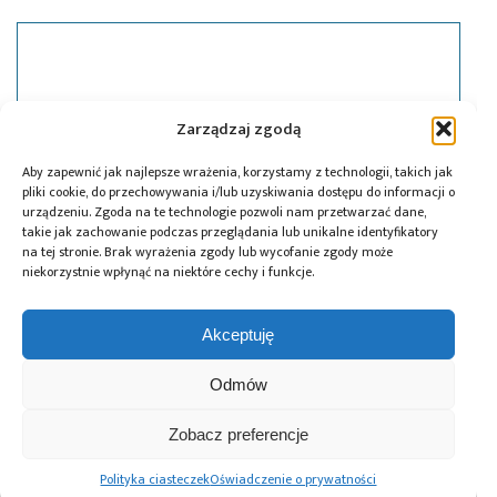
Zarządzaj zgodą
Aby zapewnić jak najlepsze wrażenia, korzystamy z technologii, takich jak
pliki cookie, do przechowywania i/lub uzyskiwania dostępu do informacji o
urządzeniu. Zgoda na te technologie pozwoli nam przetwarzać dane,
takie jak zachowanie podczas przeglądania lub unikalne identyfikatory
na tej stronie. Brak wyrażenia zgody lub wycofanie zgody może
niekorzystnie wpłynąć na niektóre cechy i funkcje.
Akceptuję
10.08.2018
Nowe artykuły techniczne w serwisie
Odmów
element14 pomagają projektantom
poszerzyć wiedzę i umiejętności
Zobacz preferencje
Polityka ciasteczek
Oświadczenie o prywatności
Stronicowanie
Poprzednie
1
…
11
12