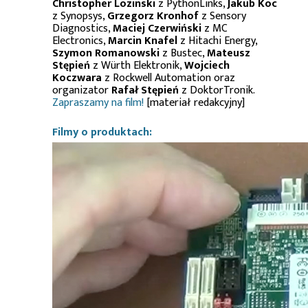
Christopher Lozinski
z PythonLinks,
Jakub Koc
z Synopsys,
Grzegorz Kronhof
z Sensory
Diagnostics,
Maciej Czerwiński
z MC
Electronics,
Marcin Knafel
z Hitachi Energy,
Szymon Romanowski
z Bustec,
Mateusz
Stępień
z Würth Elektronik,
Wojciech
Koczwara
z Rockwell Automation oraz
organizator
Rafał Stępień
z DoktorTronik.
Zapraszamy na film!
[materiał redakcyjny]
Filmy o produktach: