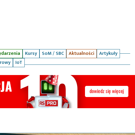
darzenia
Kursy
SoM / SBC
Aktualności
Artykuły
arowy
IoT