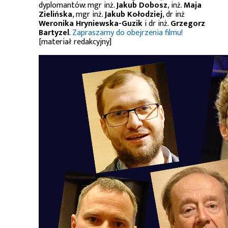
dyplomantów: mgr inż.
Jakub Dobosz
, inż.
Maja
Zielińska
, mgr inż.
Jakub Kołodziej
, dr inż
Weronika Hryniewska-Guzik
i dr inż.
Grzegorz
Bartyzel
.
Zapraszamy do obejrzenia filmu!
[materiał redakcyjny]