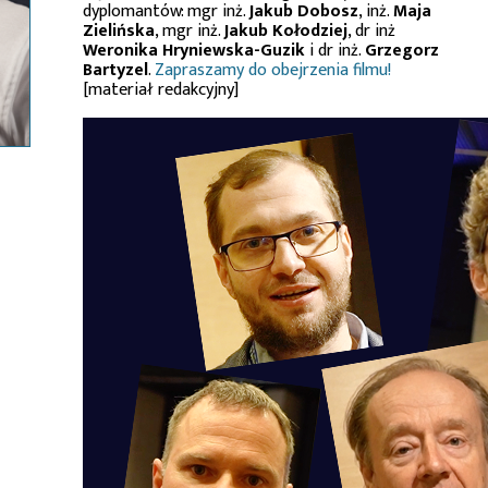
dyplomantów: mgr inż.
Jakub Dobosz
, inż.
Maja
Zielińska
, mgr inż.
Jakub Kołodziej
, dr inż
Weronika Hryniewska-Guzik
i dr inż.
Grzegorz
Bartyzel
.
Zapraszamy do obejrzenia filmu!
[materiał redakcyjny]