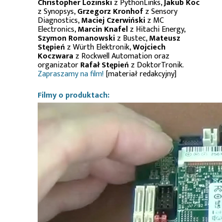
Christopher Lozinski
z PythonLinks,
Jakub Koc
z Synopsys,
Grzegorz Kronhof
z Sensory
Diagnostics,
Maciej Czerwiński
z MC
Electronics,
Marcin Knafel
z Hitachi Energy,
Szymon Romanowski
z Bustec,
Mateusz
Stępień
z Würth Elektronik,
Wojciech
Koczwara
z Rockwell Automation oraz
organizator
Rafał Stępień
z DoktorTronik.
Zapraszamy na film!
[materiał redakcyjny]
Filmy o produktach: