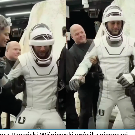
osz Uznański-Wiśniewski wrócił z pierwszej