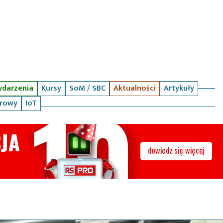
darzenia
Kursy
SoM / SBC
Aktualności
Artykuły
arowy
IoT