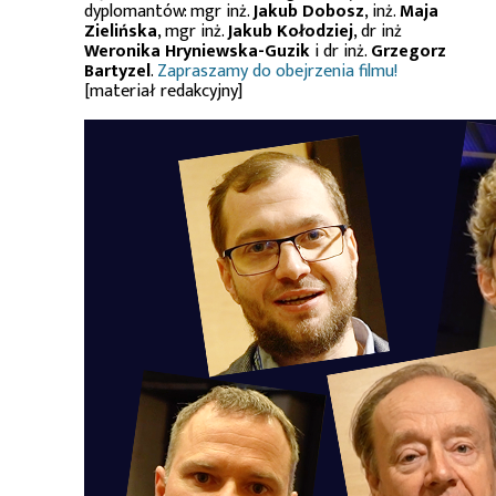
dyplomantów: mgr inż.
Jakub Dobosz
, inż.
Maja
Zielińska
, mgr inż.
Jakub Kołodziej
, dr inż
Weronika Hryniewska-Guzik
i dr inż.
Grzegorz
Bartyzel
.
Zapraszamy do obejrzenia filmu!
[materiał redakcyjny]