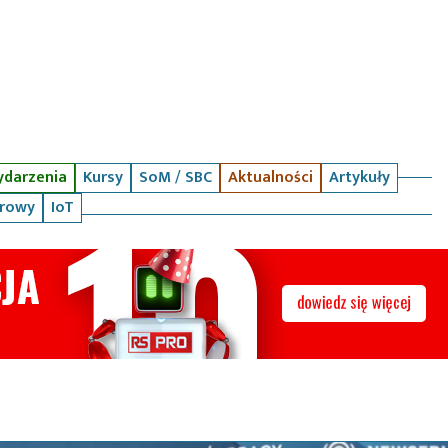
darzenia
Kursy
SoM / SBC
Aktualności
Artykuły
arowy
IoT