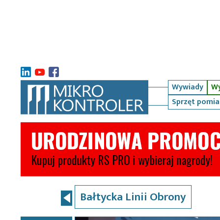
Wywiady
Wy
Sprzęt pomi
Bałtycka Linii Obrony