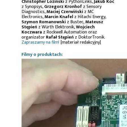
Christopher Lozinski
z PythonLinks,
Jakub Koc
z Synopsys,
Grzegorz Kronhof
z Sensory
Diagnostics,
Maciej Czerwiński
z MC
Electronics,
Marcin Knafel
z Hitachi Energy,
Szymon Romanowski
z Bustec,
Mateusz
Stępień
z Würth Elektronik,
Wojciech
Koczwara
z Rockwell Automation oraz
organizator
Rafał Stępień
z DoktorTronik.
Zapraszamy na film!
[materiał redakcyjny]
Filmy o produktach: