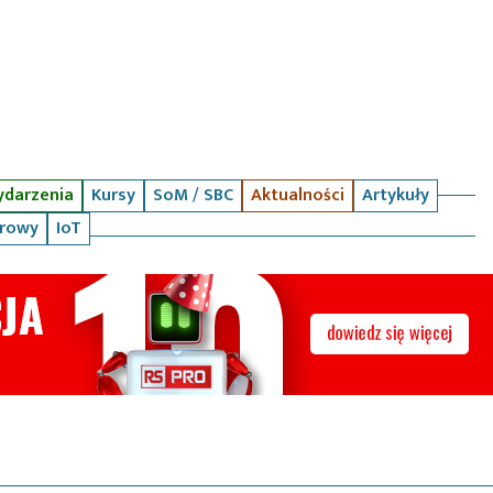
darzenia
Kursy
SoM / SBC
Aktualności
Artykuły
arowy
IoT