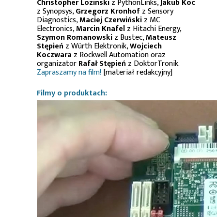
Christopher Lozinski
z PythonLinks,
Jakub Koc
z Synopsys,
Grzegorz Kronhof
z Sensory
Diagnostics,
Maciej Czerwiński
z MC
Electronics,
Marcin Knafel
z Hitachi Energy,
Szymon Romanowski
z Bustec,
Mateusz
Stępień
z Würth Elektronik,
Wojciech
Koczwara
z Rockwell Automation oraz
organizator
Rafał Stępień
z DoktorTronik.
Zapraszamy na film!
[materiał redakcyjny]
Filmy o produktach: