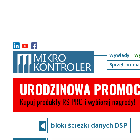
Wywiady
Wy
Sprzęt pomi
bloki ścieżki danych DSP