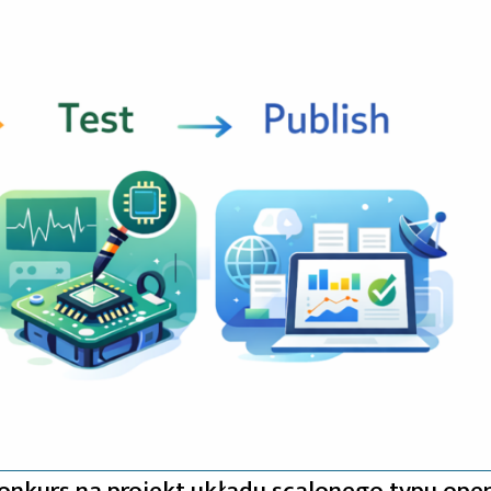
onkurs na projekt układu scalonego typu ope