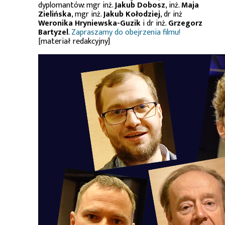
dyplomantów: mgr inż.
Jakub Dobosz
, inż.
Maja
Zielińska
, mgr inż.
Jakub Kołodziej
, dr inż
Weronika Hryniewska-Guzik
i dr inż.
Grzegorz
Bartyzel
.
Zapraszamy do obejrzenia filmu!
[materiał redakcyjny]