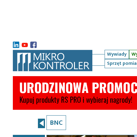
Wywiady
Wy
Sprzęt pomi
BNC