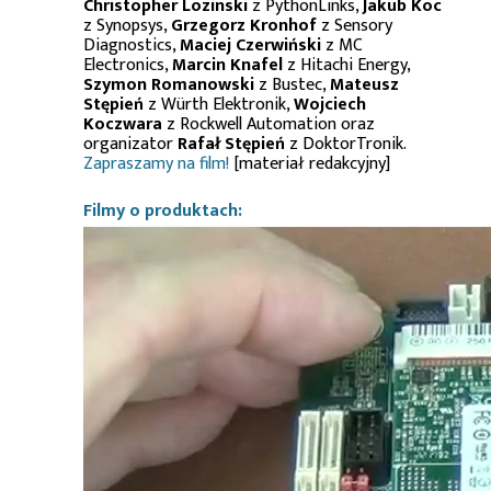
Christopher Lozinski
z PythonLinks,
Jakub Koc
z Synopsys,
Grzegorz Kronhof
z Sensory
Diagnostics,
Maciej Czerwiński
z MC
Electronics,
Marcin Knafel
z Hitachi Energy,
Szymon Romanowski
z Bustec,
Mateusz
Stępień
z Würth Elektronik,
Wojciech
Koczwara
z Rockwell Automation oraz
organizator
Rafał Stępień
z DoktorTronik.
Zapraszamy na film!
[materiał redakcyjny]
Filmy o produktach: