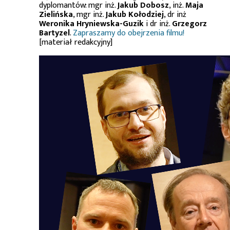
dyplomantów: mgr inż.
Jakub Dobosz
, inż.
Maja
Zielińska
, mgr inż.
Jakub Kołodziej
, dr inż
Weronika Hryniewska-Guzik
i dr inż.
Grzegorz
Bartyzel
.
Zapraszamy do obejrzenia filmu!
[materiał redakcyjny]