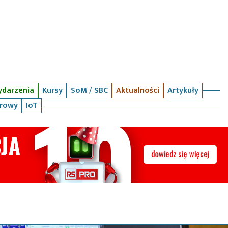
darzenia
Kursy
SoM / SBC
Aktualności
Artykuły
arowy
IoT