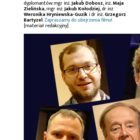
dyplomantów: mgr inż.
Jakub Dobosz
, inż.
Maja
Zielińska
, mgr inż.
Jakub Kołodziej
, dr inż
Weronika Hryniewska-Guzik
i dr inż.
Grzegorz
Bartyzel
.
Zapraszamy do obejrzenia filmu!
[materiał redakcyjny]