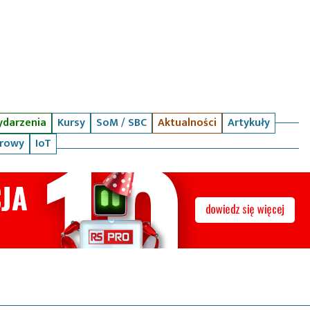
darzenia
Kursy
SoM / SBC
Aktualności
Artykuły
arowy
IoT