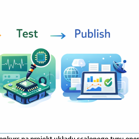
onkurs na projekt układu scalonego typu ope