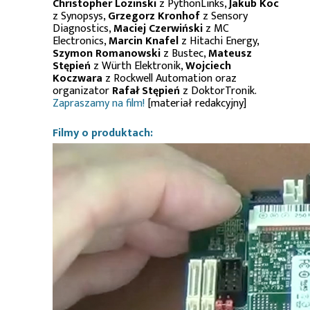
Christopher Lozinski
z PythonLinks,
Jakub Koc
z Synopsys,
Grzegorz Kronhof
z Sensory
Diagnostics,
Maciej Czerwiński
z MC
Electronics,
Marcin Knafel
z Hitachi Energy,
Szymon Romanowski
z Bustec,
Mateusz
Stępień
z Würth Elektronik,
Wojciech
Koczwara
z Rockwell Automation oraz
organizator
Rafał Stępień
z DoktorTronik.
Zapraszamy na film!
[materiał redakcyjny]
Filmy o produktach: