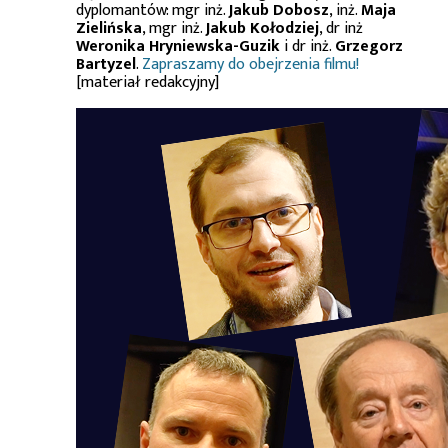
dyplomantów: mgr inż.
Jakub Dobosz
, inż.
Maja
Zielińska
, mgr inż.
Jakub Kołodziej
, dr inż
Weronika Hryniewska-Guzik
i dr inż.
Grzegorz
Bartyzel
.
Zapraszamy do obejrzenia filmu!
[materiał redakcyjny]