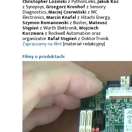
Christopher Lozinski
z PythonLinks,
Jakub Koc
z Synopsys,
Grzegorz Kronhof
z Sensory
Diagnostics,
Maciej Czerwiński
z MC
Electronics,
Marcin Knafel
z Hitachi Energy,
Szymon Romanowski
z Bustec,
Mateusz
Stępień
z Würth Elektronik,
Wojciech
Koczwara
z Rockwell Automation oraz
organizator
Rafał Stępień
z DoktorTronik.
Zapraszamy na film!
[materiał redakcyjny]
Filmy o produktach: