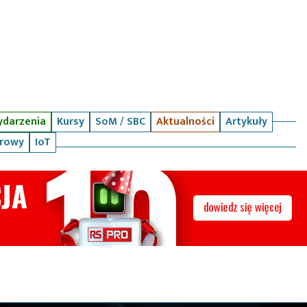
darzenia
Kursy
SoM / SBC
Aktualności
Artykuły
arowy
IoT