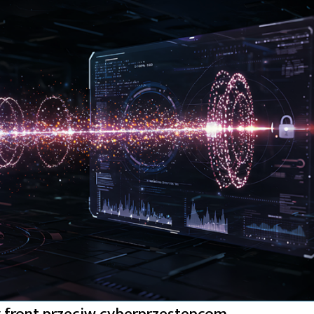
y front przeciw cyberprzestępcom