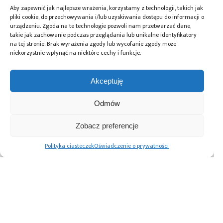
Aby zapewnić jak najlepsze wrażenia, korzystamy z technologii, takich jak
pliki cookie, do przechowywania i/lub uzyskiwania dostępu do informacji o
urządzeniu. Zgoda na te technologie pozwoli nam przetwarzać dane,
takie jak zachowanie podczas przeglądania lub unikalne identyfikatory
na tej stronie. Brak wyrażenia zgody lub wycofanie zgody może
niekorzystnie wpłynąć na niektóre cechy i funkcje.
Akceptuję
Odmów
25.04.2025
Zobacz preferencje
Cyberzagrożenia w Polsce 2025:
Polityka ciasteczek
Oświadczenie o prywatności
Najczęściej atakowana infrastruktura
krytyczna
Advertising prices
Kontakt
Polityka prywatności
Cennik reklam
O nas