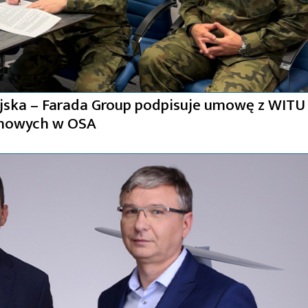
ka – Farada Group podpisuje umowę z WITU
gonowych w OSA