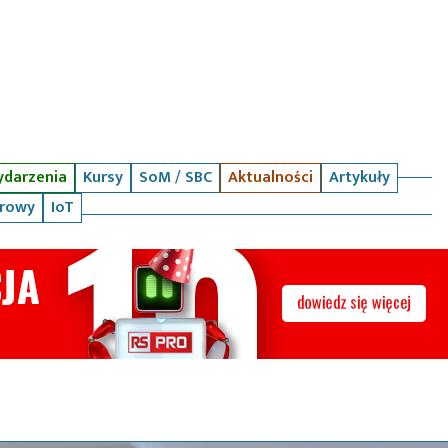
darzenia
Kursy
SoM / SBC
Aktualności
Artykuły
arowy
IoT