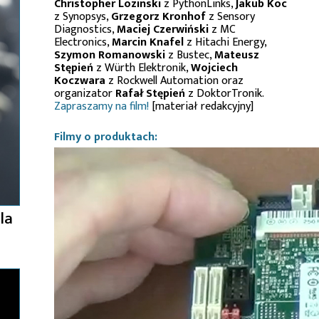
Christopher Lozinski
z PythonLinks,
Jakub Koc
z Synopsys,
Grzegorz Kronhof
z Sensory
Diagnostics,
Maciej Czerwiński
z MC
Electronics,
Marcin Knafel
z Hitachi Energy,
Szymon Romanowski
z Bustec,
Mateusz
Stępień
z Würth Elektronik,
Wojciech
Koczwara
z Rockwell Automation oraz
organizator
Rafał Stępień
z DoktorTronik.
Zapraszamy na film!
[materiał redakcyjny]
Filmy o produktach:
la