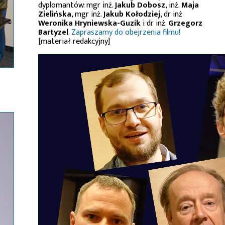
dyplomantów: mgr inż.
Jakub Dobosz
, inż.
Maja
Zielińska
, mgr inż.
Jakub Kołodziej
, dr inż
Weronika Hryniewska-Guzik
i dr inż.
Grzegorz
Bartyzel
.
Zapraszamy do obejrzenia filmu!
[materiał redakcyjny]