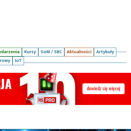
darzenia
Kursy
SoM / SBC
Aktualności
Artykuły
arowy
IoT