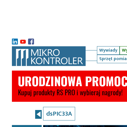
Wywiady
Wy
Sprzęt pomi
dsPIC33A