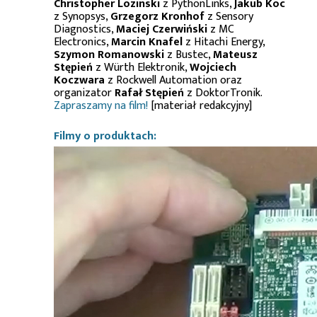
Christopher Lozinski
z PythonLinks,
Jakub Koc
z Synopsys,
Grzegorz Kronhof
z Sensory
Diagnostics,
Maciej Czerwiński
z MC
Electronics,
Marcin Knafel
z Hitachi Energy,
Szymon Romanowski
z Bustec,
Mateusz
Stępień
z Würth Elektronik,
Wojciech
Koczwara
z Rockwell Automation oraz
organizator
Rafał Stępień
z DoktorTronik.
Zapraszamy na film!
[materiał redakcyjny]
Filmy o produktach: