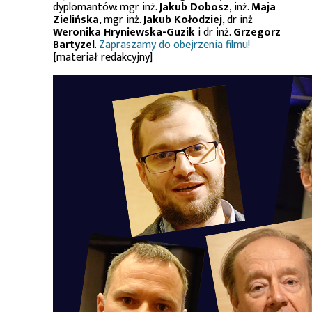
dyplomantów: mgr inż.
Jakub Dobosz
, inż.
Maja
Zielińska
, mgr inż.
Jakub Kołodziej
, dr inż
Weronika Hryniewska-Guzik
i dr inż.
Grzegorz
Bartyzel
.
Zapraszamy do obejrzenia filmu!
[materiał redakcyjny]