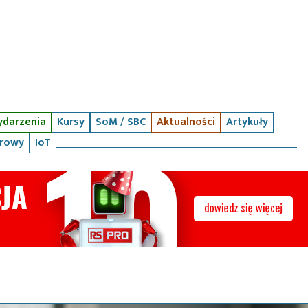
darzenia
Kursy
SoM / SBC
Aktualności
Artykuły
arowy
IoT