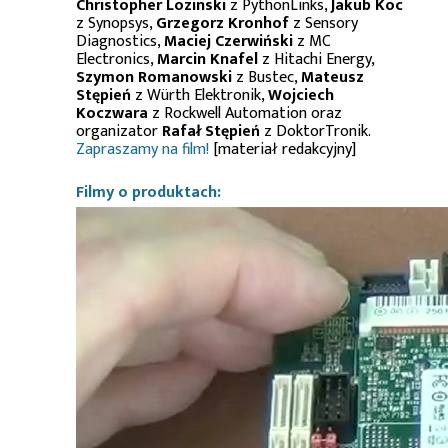
Christopher Lozinski
z PythonLinks,
Jakub Koc
z Synopsys,
Grzegorz Kronhof
z Sensory
Diagnostics,
Maciej Czerwiński
z MC
Electronics,
Marcin Knafel
z Hitachi Energy,
Szymon Romanowski
z Bustec,
Mateusz
Stępień
z Würth Elektronik,
Wojciech
Koczwara
z Rockwell Automation oraz
organizator
Rafał Stępień
z DoktorTronik.
Zapraszamy na film!
[materiał redakcyjny]
Filmy o produktach: