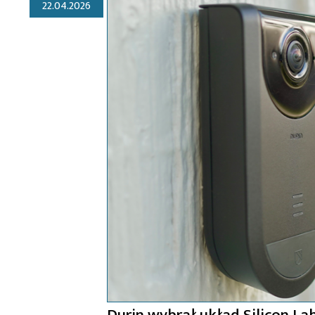
22.04.2026
Durin wybrał układ Silicon La