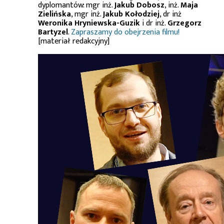
dyplomantów: mgr inż.
Jakub Dobosz
, inż.
Maja
Zielińska
, mgr inż.
Jakub Kołodziej
, dr inż
Weronika Hryniewska-Guzik
i dr inż.
Grzegorz
Bartyzel
.
Zapraszamy do obejrzenia filmu!
[materiał redakcyjny]