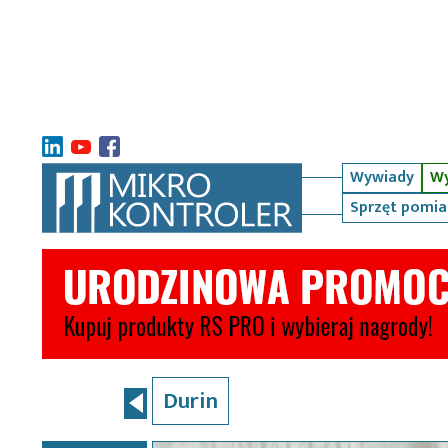
Wywiady
Wy
Sprzęt pomi
Durin