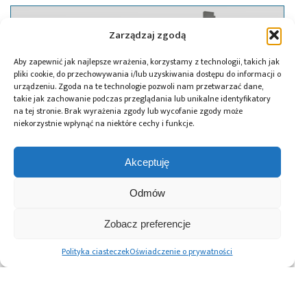
Zarządzaj zgodą
Aby zapewnić jak najlepsze wrażenia, korzystamy z technologii, takich jak
pliki cookie, do przechowywania i/lub uzyskiwania dostępu do informacji o
urządzeniu. Zgoda na te technologie pozwoli nam przetwarzać dane,
takie jak zachowanie podczas przeglądania lub unikalne identyfikatory
na tej stronie. Brak wyrażenia zgody lub wycofanie zgody może
niekorzystnie wpłynąć na niektóre cechy i funkcje.
Akceptuję
Odmów
07.01.2025
Elementy do pierwszej polskiej
Zobacz preferencje
elektrowni jądrowej dostarczy włoska
Polityka ciasteczek
Oświadczenie o prywatności
firma Westinghouse Mangiarotti