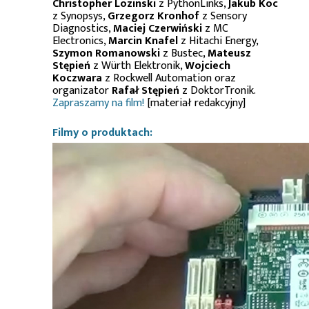
Christopher Lozinski
z PythonLinks,
Jakub Koc
z Synopsys,
Grzegorz Kronhof
z Sensory
Diagnostics,
Maciej Czerwiński
z MC
Electronics,
Marcin Knafel
z Hitachi Energy,
Szymon Romanowski
z Bustec,
Mateusz
Stępień
z Würth Elektronik,
Wojciech
Koczwara
z Rockwell Automation oraz
organizator
Rafał Stępień
z DoktorTronik.
Zapraszamy na film!
[materiał redakcyjny]
Filmy o produktach: