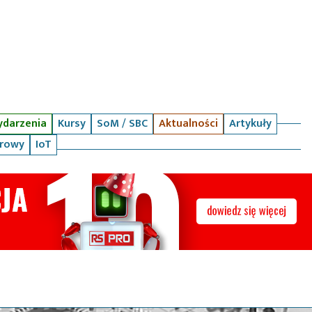
darzenia
Kursy
SoM / SBC
Aktualności
Artykuły
arowy
IoT