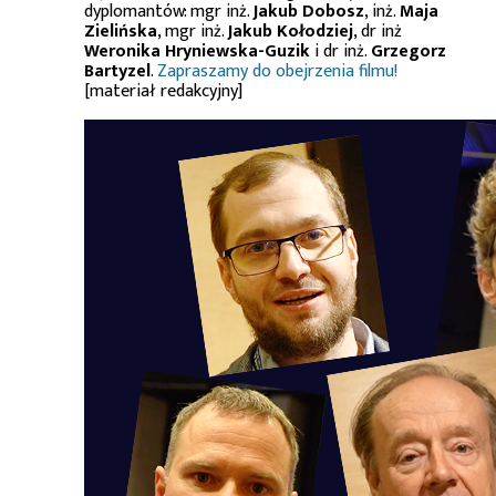
dyplomantów: mgr inż.
Jakub Dobosz
, inż.
Maja
Zielińska
, mgr inż.
Jakub Kołodziej
, dr inż
Weronika Hryniewska-Guzik
i dr inż.
Grzegorz
Bartyzel
.
Zapraszamy do obejrzenia filmu!
[materiał redakcyjny]