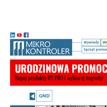
Wywiady
Wy
Sprzęt pomi
GND