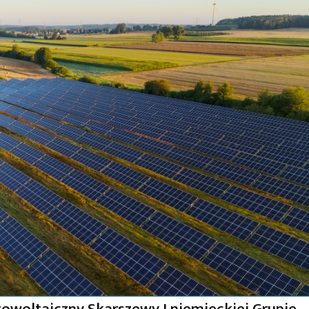
towoltaiczny Skarszewy I niemieckiej Grupie