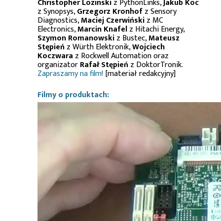
Christopher Lozinski
z PythonLinks,
Jakub Koc
z Synopsys,
Grzegorz Kronhof
z Sensory
Diagnostics,
Maciej Czerwiński
z MC
Electronics,
Marcin Knafel
z Hitachi Energy,
Szymon Romanowski
z Bustec,
Mateusz
Stępień
z Würth Elektronik,
Wojciech
Koczwara
z Rockwell Automation oraz
organizator
Rafał Stępień
z DoktorTronik.
Zapraszamy na film!
[materiał redakcyjny]
Filmy o produktach: