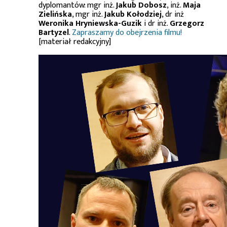
dyplomantów: mgr inż.
Jakub Dobosz
, inż.
Maja
Zielińska
, mgr inż.
Jakub Kołodziej
, dr inż
Weronika Hryniewska-Guzik
i dr inż.
Grzegorz
Bartyzel
.
Zapraszamy do obejrzenia filmu!
[materiał redakcyjny]