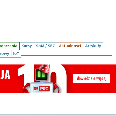
darzenia
Kursy
SoM / SBC
Aktualności
Artykuły
arowy
IoT