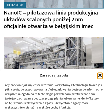
10.02.2026
NanoIC – pilotażowa linia produkcyjna
układów scalonych poniżej 2 nm –
oficjalnie otwarta w belgijskim imec
Zarządzaj zgodą
Aby zapewnić jak najlepsze wrażenia, korzystamy z technologii, takich jak
pliki cookie, do przechowywania i/lub uzyskiwania dostępu do informacji o
urządzeniu. Zgoda na te technologie pozwoli nam przetwarzać dane,
takie jak zachowanie podczas przeglądania lub unikalne identyfikatory
na tej stronie. Brak wyrażenia zgody lub wycofanie zgody może
niekorzystnie wpłynąć na niektóre cechy i funkcje.
06.08.2024