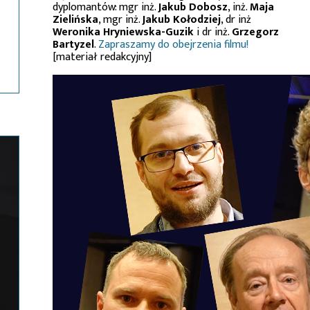
dyplomantów: mgr inż.
Jakub Dobosz
, inż.
Maja
Zielińska
, mgr inż.
Jakub Kołodziej
, dr inż
Weronika Hryniewska-Guzik
i dr inż.
Grzegorz
Bartyzel
.
Zapraszamy do obejrzenia filmu!
[materiał redakcyjny]