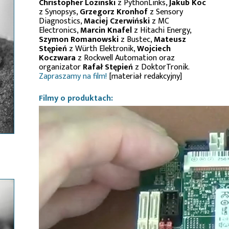
Christopher Lozinski
z PythonLinks,
Jakub Koc
z Synopsys,
Grzegorz Kronhof
z Sensory
Diagnostics,
Maciej Czerwiński
z MC
Electronics,
Marcin Knafel
z Hitachi Energy,
Szymon Romanowski
z Bustec,
Mateusz
Stępień
z Würth Elektronik,
Wojciech
Koczwara
z Rockwell Automation oraz
organizator
Rafał Stępień
z DoktorTronik.
Zapraszamy na film!
[materiał redakcyjny]
Filmy o produktach: