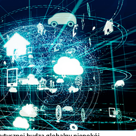
ytycznej budzą globalny niepokój –