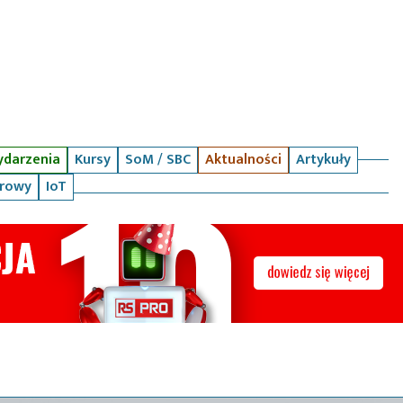
darzenia
Kursy
SoM / SBC
Aktualności
Artykuły
arowy
IoT