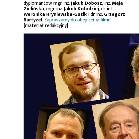
dyplomantów: mgr inż.
Jakub Dobosz
, inż.
Maja
Zielińska
, mgr inż.
Jakub Kołodziej
, dr inż
Weronika Hryniewska-Guzik
i dr inż.
Grzegorz
Bartyzel
.
Zapraszamy do obejrzenia filmu!
[materiał redakcyjny]