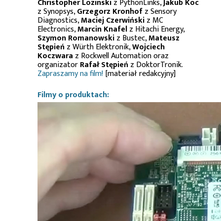
Christopher Lozinski
z PythonLinks,
Jakub Koc
z Synopsys,
Grzegorz Kronhof
z Sensory
Diagnostics,
Maciej Czerwiński
z MC
Electronics,
Marcin Knafel
z Hitachi Energy,
Szymon Romanowski
z Bustec,
Mateusz
Stępień
z Würth Elektronik,
Wojciech
Koczwara
z Rockwell Automation oraz
organizator
Rafał Stępień
z DoktorTronik.
Zapraszamy na film!
[materiał redakcyjny]
Filmy o produktach: