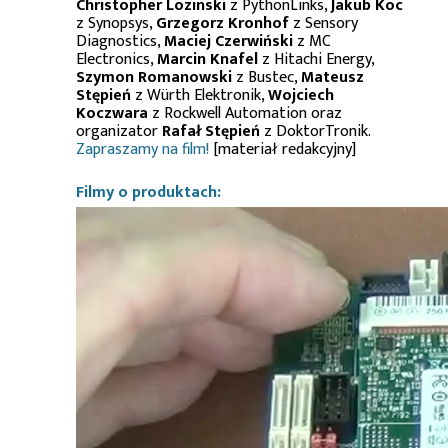
Christopher Lozinski
z PythonLinks,
Jakub Koc
z Synopsys,
Grzegorz Kronhof
z Sensory
Diagnostics,
Maciej Czerwiński
z MC
Electronics,
Marcin Knafel
z Hitachi Energy,
Szymon Romanowski
z Bustec,
Mateusz
Stępień
z Würth Elektronik,
Wojciech
Koczwara
z Rockwell Automation oraz
organizator
Rafał Stępień
z DoktorTronik.
Zapraszamy na film!
[materiał redakcyjny]
Filmy o produktach: