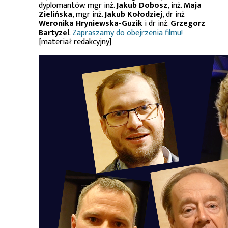
dyplomantów: mgr inż.
Jakub Dobosz
, inż.
Maja
Zielińska
, mgr inż.
Jakub Kołodziej
, dr inż
Weronika Hryniewska-Guzik
i dr inż.
Grzegorz
Bartyzel
.
Zapraszamy do obejrzenia filmu!
[materiał redakcyjny]