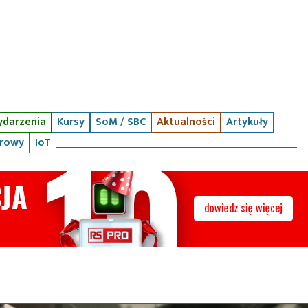
darzenia
Kursy
SoM / SBC
Aktualności
Artykuły
arowy
IoT