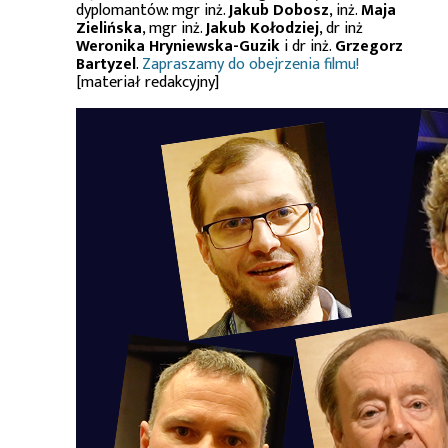
dyplomantów: mgr inż.
Jakub Dobosz
, inż.
Maja
Zielińska
, mgr inż.
Jakub Kołodziej
, dr inż
Weronika Hryniewska-Guzik
i dr inż.
Grzegorz
Bartyzel
.
Zapraszamy do obejrzenia filmu!
[materiał redakcyjny]