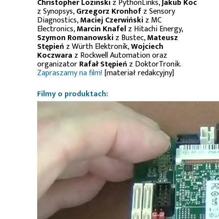
Christopher Lozinski
z PythonLinks,
Jakub Koc
z Synopsys,
Grzegorz Kronhof
z Sensory
Diagnostics,
Maciej Czerwiński
z MC
Electronics,
Marcin Knafel
z Hitachi Energy,
Szymon Romanowski
z Bustec,
Mateusz
Stępień
z Würth Elektronik,
Wojciech
Koczwara
z Rockwell Automation oraz
organizator
Rafał Stępień
z DoktorTronik.
Zapraszamy na film!
[materiał redakcyjny]
Filmy o produktach: