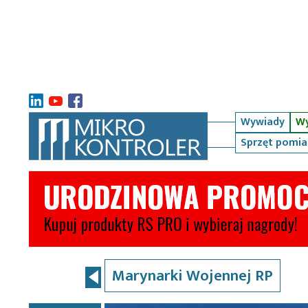
Wywiady
Wy
Sprzęt pomi
Marynarki Wojennej RP