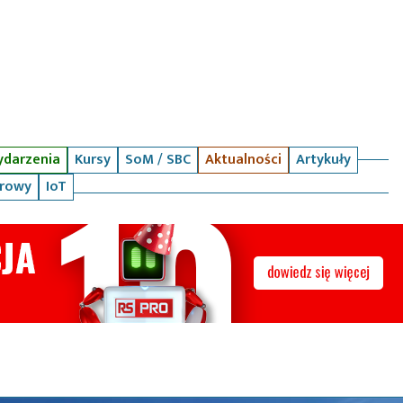
darzenia
Kursy
SoM / SBC
Aktualności
Artykuły
arowy
IoT