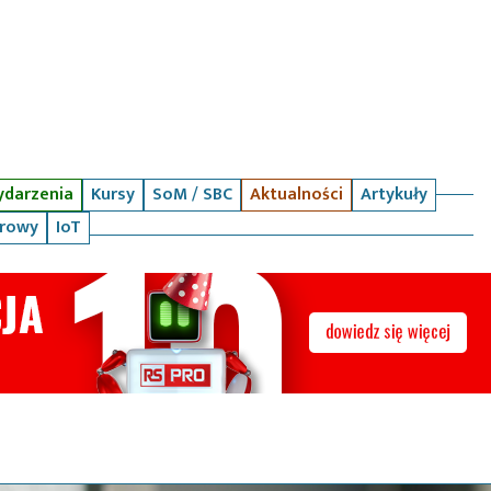
darzenia
Kursy
SoM / SBC
Aktualności
Artykuły
arowy
IoT