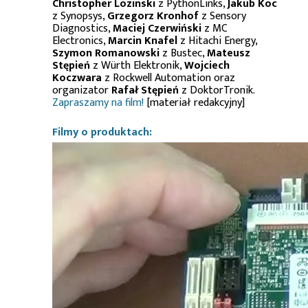
Christopher Lozinski
z PythonLinks,
Jakub Koc
z Synopsys,
Grzegorz Kronhof
z Sensory
Diagnostics,
Maciej Czerwiński
z MC
Electronics,
Marcin Knafel
z Hitachi Energy,
Szymon Romanowski
z Bustec,
Mateusz
Stępień
z Würth Elektronik,
Wojciech
Koczwara
z Rockwell Automation oraz
organizator
Rafał Stępień
z DoktorTronik.
Zapraszamy na film!
[materiał redakcyjny]
Filmy o produktach: