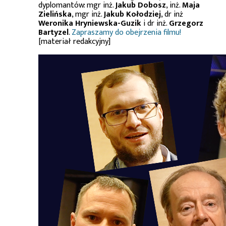
dyplomantów: mgr inż.
Jakub Dobosz
, inż.
Maja
Zielińska
, mgr inż.
Jakub Kołodziej
, dr inż
Weronika Hryniewska-Guzik
i dr inż.
Grzegorz
Bartyzel
.
Zapraszamy do obejrzenia filmu!
[materiał redakcyjny]