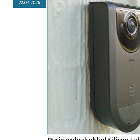
22.04.2026
Durin wybrał układ Silicon La