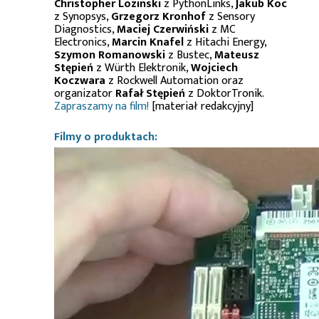
Christopher Lozinski
z PythonLinks,
Jakub Koc
z Synopsys,
Grzegorz Kronhof
z Sensory
Diagnostics,
Maciej Czerwiński
z MC
Electronics,
Marcin Knafel
z Hitachi Energy,
Szymon Romanowski
z Bustec,
Mateusz
Stępień
z Würth Elektronik,
Wojciech
Koczwara
z Rockwell Automation oraz
organizator
Rafał Stępień
z DoktorTronik.
Zapraszamy na film!
[materiał redakcyjny]
Filmy o produktach: