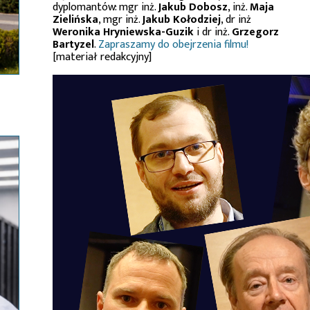
dyplomantów: mgr inż.
Jakub Dobosz
, inż.
Maja
Zielińska
, mgr inż.
Jakub Kołodziej
, dr inż
Weronika Hryniewska-Guzik
i dr inż.
Grzegorz
Bartyzel
.
Zapraszamy do obejrzenia filmu!
[materiał redakcyjny]