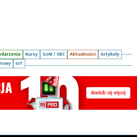
darzenia
Kursy
SoM / SBC
Aktualności
Artykuły
arowy
IoT