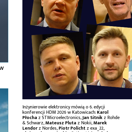
ów
Inżynierowie elektronicy mówią o 6. edycji
konferencji HDM 2026 w Katowicach:
Karol
Płocha
z STMicroelectronics,
Jan Sitnik
z Rohde
& Schwarz,
Mateusz Pluta
z Nokii,
Marek
Lendor
z Nordes,
Piotr Policht
z exa_22,