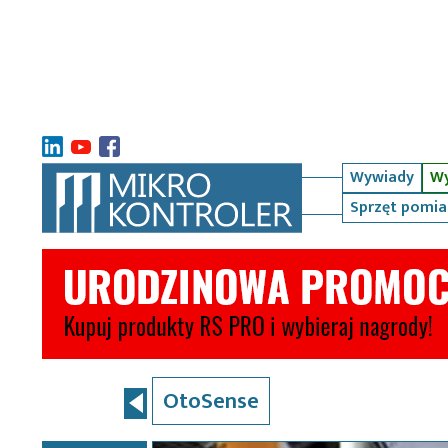
Wywiady
Wy
Sprzęt pomi
OtoSense