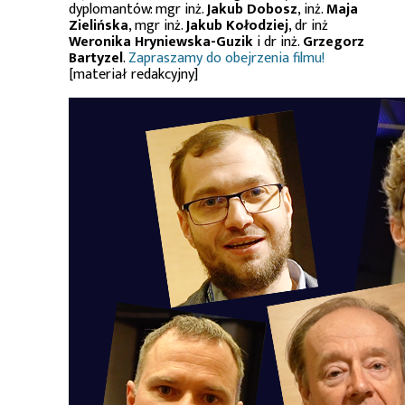
dyplomantów: mgr inż.
Jakub Dobosz
, inż.
Maja
Zielińska
, mgr inż.
Jakub Kołodziej
, dr inż
Weronika Hryniewska-Guzik
i dr inż.
Grzegorz
Bartyzel
.
Zapraszamy do obejrzenia filmu!
[materiał redakcyjny]