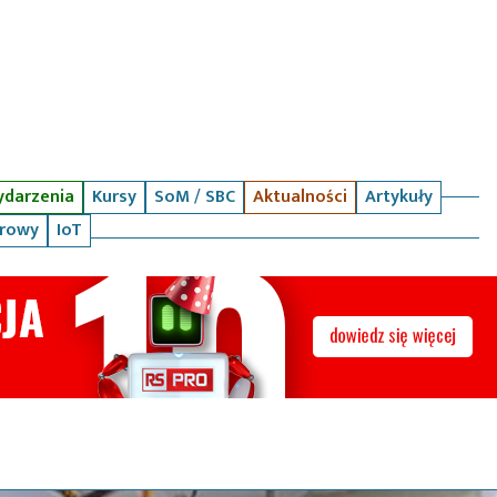
darzenia
Kursy
SoM / SBC
Aktualności
Artykuły
arowy
IoT