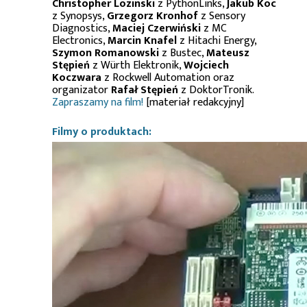
Christopher Lozinski
z PythonLinks,
Jakub Koc
z Synopsys,
Grzegorz Kronhof
z Sensory
Diagnostics,
Maciej Czerwiński
z MC
Electronics,
Marcin Knafel
z Hitachi Energy,
Szymon Romanowski
z Bustec,
Mateusz
Stępień
z Würth Elektronik,
Wojciech
Koczwara
z Rockwell Automation oraz
organizator
Rafał Stępień
z DoktorTronik.
Zapraszamy na film!
[materiał redakcyjny]
Filmy o produktach: