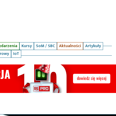
darzenia
Kursy
SoM / SBC
Aktualności
Artykuły
arowy
IoT