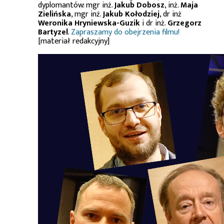
dyplomantów: mgr inż.
Jakub Dobosz
, inż.
Maja
Zielińska
, mgr inż.
Jakub Kołodziej
, dr inż
Weronika Hryniewska-Guzik
i dr inż.
Grzegorz
Bartyzel
.
Zapraszamy do obejrzenia filmu!
[materiał redakcyjny]