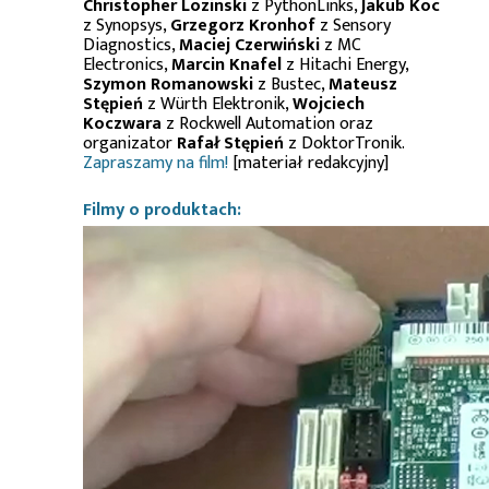
Christopher Lozinski
z PythonLinks,
Jakub Koc
z Synopsys,
Grzegorz Kronhof
z Sensory
Diagnostics,
Maciej Czerwiński
z MC
Electronics,
Marcin Knafel
z Hitachi Energy,
Szymon Romanowski
z Bustec,
Mateusz
Stępień
z Würth Elektronik,
Wojciech
Koczwara
z Rockwell Automation oraz
organizator
Rafał Stępień
z DoktorTronik.
Zapraszamy na film!
[materiał redakcyjny]
Filmy o produktach: