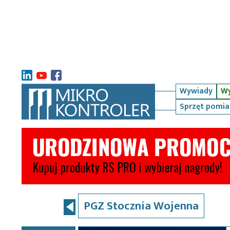
Wywiady
Wy
Sprzęt pomi
PGZ Stocznia Wojenna