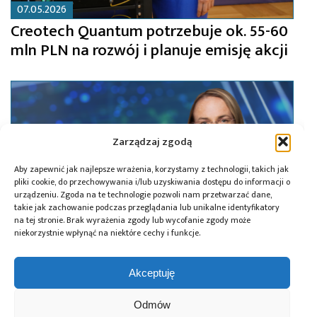
07.05.2026
Creotech Quantum potrzebuje ok. 55-60
mln PLN na rozwój i planuje emisję akcji
Zarządzaj zgodą
Aby zapewnić jak najlepsze wrażenia, korzystamy z technologii, takich jak
pliki cookie, do przechowywania i/lub uzyskiwania dostępu do informacji o
urządzeniu. Zgoda na te technologie pozwoli nam przetwarzać dane,
takie jak zachowanie podczas przeglądania lub unikalne identyfikatory
na tej stronie. Brak wyrażenia zgody lub wycofanie zgody może
niekorzystnie wpłynąć na niektóre cechy i funkcje.
Akceptuję
20.02.2026
Creotech Quantum coraz bliżej debiutu
Odmów